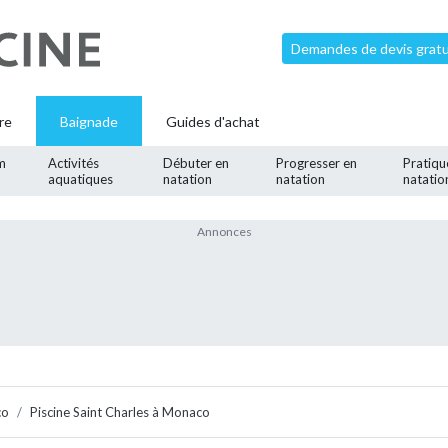
Demandes de devis gratui
re
Baignade
Guides d'achat
m
Activités
Débuter en
Progresser en
Pratiqu
aquatiques
natation
natation
natatio
co
Piscine Saint Charles à Monaco