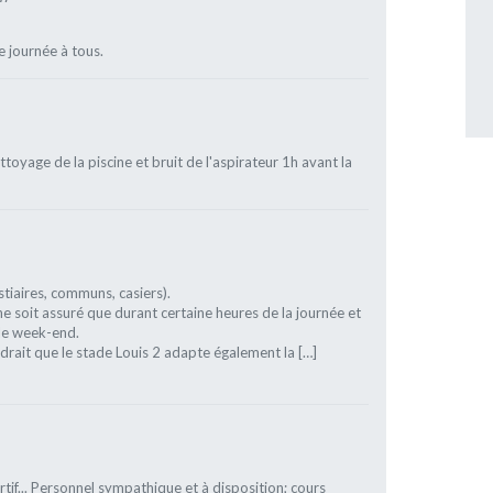
 journée à tous.
oyage de la piscine et bruit de l'aspirateur 1h avant la
estiaires, communs, casiers).
ne soit assuré que durant certaine heures de la journée et
 le week-end.
udrait que le stade Louis 2 adapte également la […]
ortif... Personnel sympathique et à disposition; cours