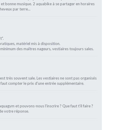
 et bonne musique. 2 aquabike à se partager en horaires
cheveux par terre...
t".
ratiques, matériel mis à disposition.
e minimum des maîtres nageurs, vestiaires toujours sales.
 est très souvent sale. Les vestiaires ne sont pas organisés
l faut compter le prix d'une entrée supplémentaire.
l'aquagym et pouvons-nous l'inscrire ? Que faut t'il faire ?
 de votre réponse.