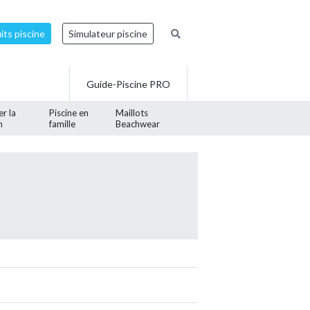
ts piscine
Simulateur piscine
Guide-Piscine PRO
er la
Piscine en
Maillots
n
famille
Beachwear