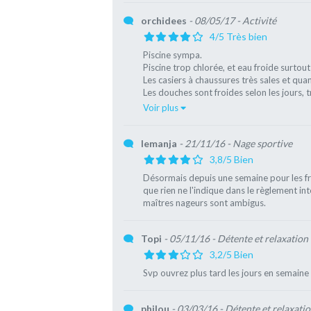
orchidees
- 08/05/17
- Activité
4/5 Très bien
Piscine sympa.
Piscine trop chlorée, et eau froide surtout 
Les casiers à chaussures très sales et qu
Les douches sont froides selon les jours, t
Voir plus
Iemanja
- 21/11/16
- Nage sportive
3,8/5 Bien
Désormais depuis une semaine pour les fri
que rien ne l'indique dans le règlement inté
maîtres nageurs sont ambigus.
Topi
- 05/11/16
- Détente et relaxation
3,2/5 Bien
Svp ouvrez plus tard les jours en semaine p
philou
- 03/03/16
- Détente et relaxati