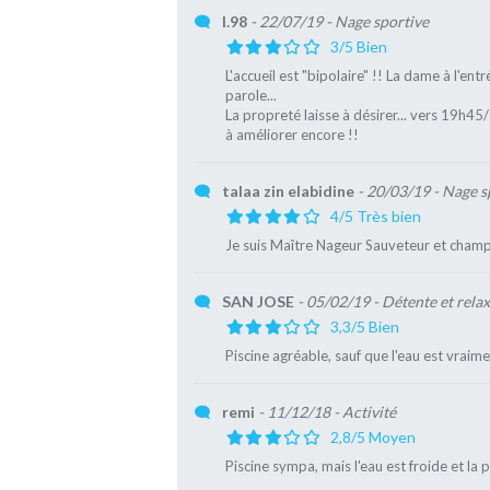
l.98
- 22/07/19
- Nage sportive
3/5 Bien
L'accueil est "bipolaire" !! La dame à l'entr
parole...
La propreté laisse à désirer... vers 19h45/
à améliorer encore !!
talaa zin elabidine
- 20/03/19
- Nage s
4/5 Très bien
Je suis Maître Nageur Sauveteur et champ
SAN JOSE
- 05/02/19
- Détente et rela
3,3/5 Bien
Piscine agréable, sauf que l'eau est vraime
remi
- 11/12/18
- Activité
2,8/5 Moyen
Piscine sympa, mais l'eau est froide et la p