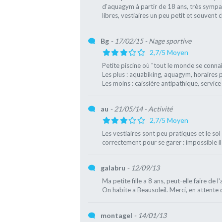
d'aquagym à partir de 18 ans, très sympa
libres, vestiaires un peu petit et souvent 
Bg
- 17/02/15
- Nage sportive
2,7/5 Moyen
Petite piscine où "tout le monde se connaî
Les plus : aquabiking, aquagym, horaires p
Les moins : caissière antipathique, servic
au
- 21/05/14
- Activité
2,7/5 Moyen
Les vestiaires sont peu pratiques et le sol
correctement pour se garer : impossible i
galabru
- 12/09/13
Ma petite fille a 8 ans, peut-elle faire de 
On habite a Beausoleil. Merci, en attente
montagel
- 14/01/13