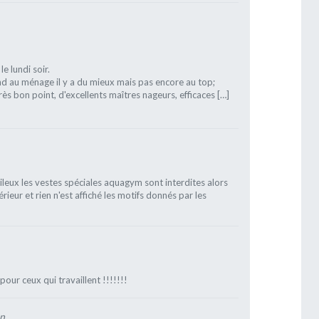
le lundi soir.
and au ménage il y a du mieux mais pas encore au top;
rès bon point, d'excellents maîtres nageurs, efficaces […]
leux les vestes spéciales aquagym sont interdites alors
rieur et rien n'est affiché les motifs donnés par les
our ceux qui travaillent !!!!!!!
on