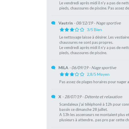
Le vendredi après midi il n'y a pas de net
pieds, chaussures de piscine. Pas assez d
Vautrin
- 08/12/19
- Nage sportive
3/5 Bien
Le nettoyage laisse à désirer. Les vestiair
chaussures ne sont pas propres.
Le vendredi après midi il n'y a pas de net
pieds, chaussures de piscine.
MILA
- 06/09/19
- Nage sportive
2,8/5 Moyen
Pas assez de plages horaires pour nager av
X
- 28/07/19
- Détente et relaxation
Scandaleux j’ai téléphoné à 12h pour conn
bassin ce dimanche 28 juillet.
A 13h les ascenseurs ne montaient plus et
plusieurs à attendre.. pas pro par cette ch