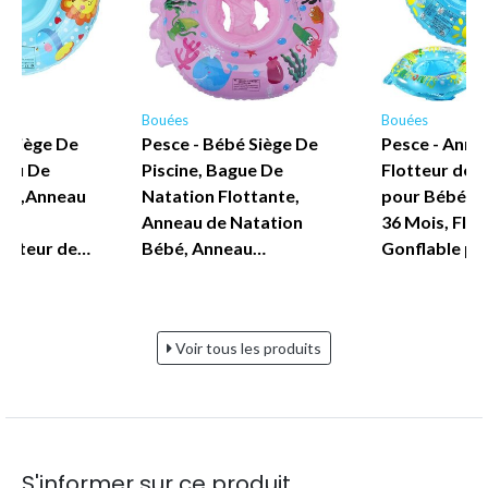
Bouées
Bouées
é Siège De
Pesce - Bébé Siège De
Pesce - Anne
eau De
Piscine, Bague De
Flotteur de 
ébé,Anneau
Natation Flottante,
pour Bébé Pe
Anneau de Natation
36 Mois, Flot
lotteur de…
Bébé, Anneau…
Gonflable p
Voir tous les produits
S'informer sur ce produit