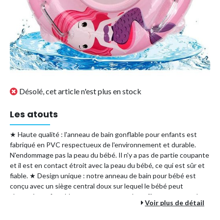
Désolé, cet article n'est plus en stock
Les atouts
★ Haute qualité : l'anneau de bain gonflable pour enfants est
fabriqué en PVC respectueux de l'environnement et durable.
N'endommage pas la peau du bébé. Il n'y a pas de partie coupante
et il est en contact étroit avec la peau du bébé, ce qui est sûr et
fiable. ★ Design unique : notre anneau de bain pour bébé est
conçu avec un siège central doux sur lequel le bébé peut
s'asseoir confortablement pour assurer la meilleure posture de
Voir plus de détail
nage. Faites en sorte que les bébés se sentent en sécurité et à
l'aise dans l'eau. ★ Facile à utiliser : la valve améliorée vous