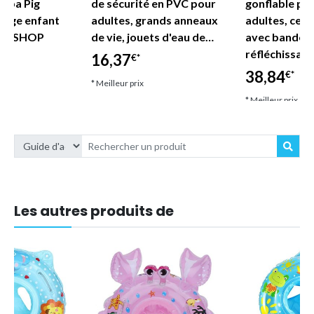
eppa Pig
de sécurité en PVC pour
gonflable po
lage enfant
adultes, grands anneaux
adultes, ceint
DE SHOP
de vie, jouets d'eau de…
avec bandes
réfléchissan
16,37
€*
38,84
€*
* Meilleur prix
* Meilleur prix
Les autres produits de