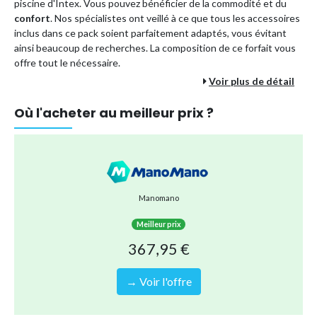
piscine d'Intex. Vous pouvez bénéficier de la commodité et du
confort
. Nos spécialistes ont veillé à ce que tous les accessoires
inclus dans ce pack soient parfaitement adaptés, vous évitant
ainsi beaucoup de recherches. La composition de ce forfait vous
offre tout le nécessaire.
Voir plus de détail
Les avantages d'un forfait piscine :
Vous économisez plus que si vous commandiez tous les
Où l'acheter au meilleur prix ?
accessoires séparément.
En commandant ce colis en une seule fois, vous optez pour
une méthode d'expédition plus durable, car il est envoyé
en une seule fois au lieu de plusieurs envois séparés.
Vous êtes assuré que tous les accessoires s'assemblent
Manomano
correctement. Donc pas de soucis !
Vous pouvez être sûr de pouvoir profiter sans soucis de
Meilleur prix
nombreux plaisirs de la piscine pour toute la famille.
367,95 €
Vos avantages comprennent une structure très robuste grâce
aux pieds ovales, une couverture solaire qui isole et empêche la
→ Voir l'offre
saleté de pénétrer, ainsi que le package.