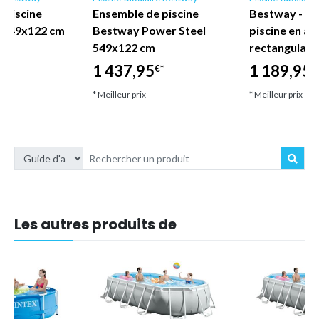
 piscine
Ensemble de piscine
Bestway - E
l 549x122 cm
Bestway Power Steel
piscine en ac
549x122 cm
rectangulair
1 437,95
1 189,95
€*
€*
€
* Meilleur prix
* Meilleur prix
Les autres produits de