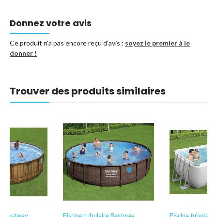
Type de piscine
Piscine tubulaire
Donnez votre avis
Forme
Ovale
Référence (EAN)
8721114942773
Ce produit n'a pas encore reçu d'avis :
soyez le premier à le
donner !
Trouver des produits similaires
re Bestway
Piscine tubulaire Bestway
Piscine tubulair