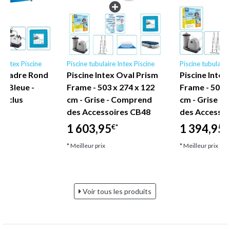
e Intex Piscine
Piscine tubulaire Intex Piscine
Piscine tubulaire
ex Cadre Rond
Piscine Intex Oval Prism
Piscine Intex
 - Bleue -
Frame - 503 x 274 x 122
Frame - 503 x
Inclus
cm - Grise - Comprend
cm - Grise -
des Accessoires CB48
des Accessoi
1 603,95
1 394,95
€*
€
* Meilleur prix
* Meilleur prix
Voir tous les produits