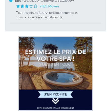
Eho
- 24/08/20
- Détente et relaxation
2,8/5 Moyen
Tous les jets du jacuzzi ne fonctionnent pas.
Soins à la carte non satisfaisants.