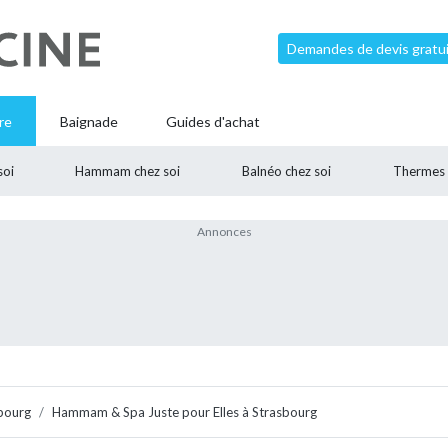
Demandes de devis gratui
re
Baignade
Guides d'achat
soi
Hammam chez soi
Balnéo chez soi
Thermes
bourg
Hammam & Spa Juste pour Elles à Strasbourg