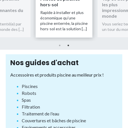
l
les plus
hors-sol
impressionnantes du
nstaller et plus
Rapide à ins
monde
ue qu’une
économique
nterrée, la piscine
piscine ente
Vous seriez tenté(e) par
st la solution […]
hors-sol est
un tour du monde des […]
Nos guides d'achat
Accessoires et produits piscine au meilleur prix !
Piscines
Robots
Spas
Filtration
Traitement de l'eau
Couvertures et bâches de piscine
Equipements et accessoires