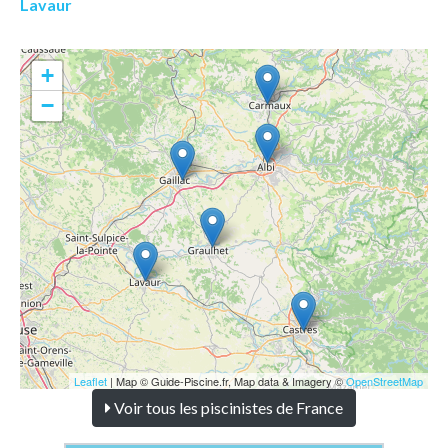
Lavaur
+
−
Leaflet
| Map © Guide-Piscine.fr, Map data & Imagery ©
OpenStreetMap
Voir tous les piscinistes de France