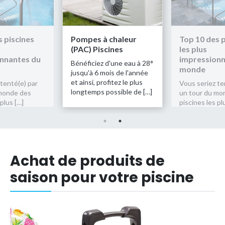
chaleur
Top 10 des piscines
Pompes à ch
ines
les plus
(PAC) Piscin
impressionnantes du
d'une eau à 28°
Bénéficiez d'u
monde
is de l'année
jusqu'à 6 mois
fitez le plus
et ainsi, profit
Vous seriez tenté(e) par
ossible de […]
longtemps poss
un tour du monde des
piscines les plus […]
Achat de produits de
saison pour votre piscine