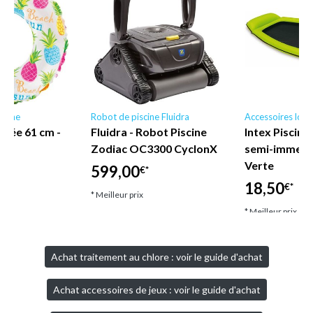
scine
Robot de piscine Fluidra
Accessoires loisi
mée 61 cm -
Fluidra - Robot Piscine
Intex Piscine
e
Zodiac OC3300 CyclonX
semi-immergé
Verte
599,00
€*
18,50
€*
* Meilleur prix
* Meilleur prix
Achat traitement au chlore : voir le guide d'achat
Achat accessoires de jeux : voir le guide d'achat