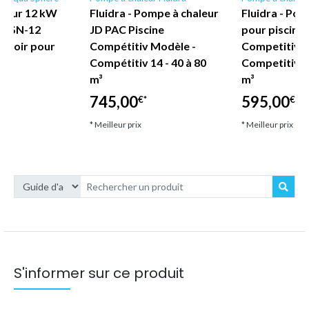
aleur 12 kW
Fluidra - Pompe à chaleur
Fluidra - Pom
r VSN-12
JD PAC Piscine
pour piscine
 Noir pour
Compétitiv Modèle -
Competitive 
Compétitiv 14 - 40 à 80
Competitive 7
m³
m³
€*
745,00
595,00
€*
€*
* Meilleur prix
* Meilleur prix
S'informer sur ce produit