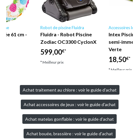
scine
Robot de piscine Fluidra
Accessoires loisi
mée 61 cm -
Fluidra - Robot Piscine
Intex Piscine
e
Zodiac OC3300 CyclonX
semi-immergé
Verte
599,00
€*
18,50
€*
* Meilleur prix
* Meilleur prix
Achat traitement au chlore : voir le guide d'achat
Achat accessoires de jeux : voir le guide d'achat
Achat matelas gonflable : voir le guide d'achat
Achat bouée, brassière : voir le guide d'achat