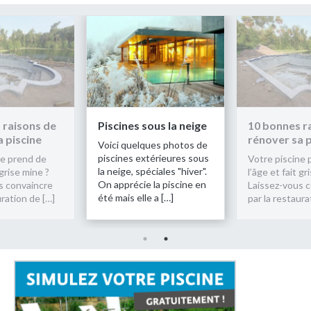
scines sous la neige
10 bonnes raisons de
Pisc
rénover sa piscine
ici quelques photos de
Voic
scines extérieures sous
pisci
Votre piscine prend de
 neige, spéciales "hiver".
la ne
l’âge et fait grise mine ?
 apprécie la piscine en
On ap
Laissez-vous convaincre
é mais elle a […]
été m
par la restauration de […]