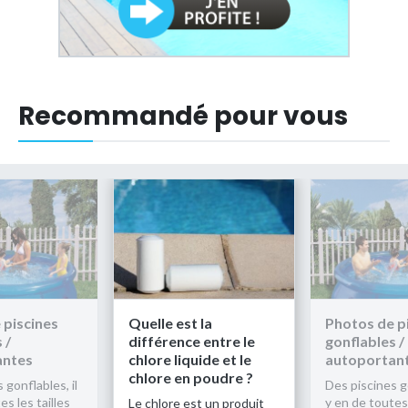
Recommandé pour vous
 piscines
Quelle est la
Photos de p
 /
différence entre le
gonflables /
antes
chlore liquide et le
autoportan
chlore en poudre ?
 gonflables, il
Des piscines go
es les tailles
y en de toutes 
Le chlore est un produit