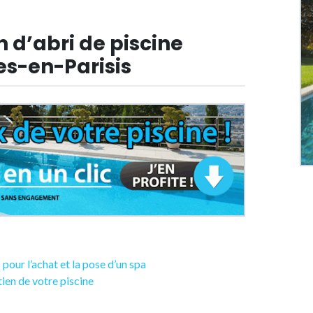
n d’abri de piscine
es-en-Parisis
 pour l’achat et la pose d’un spa
etien de votre piscine