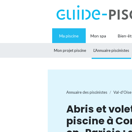
Ma piscine
Mon spa
Bien-êt
Mon projet piscine
L’Annuaire piscinistes
Annuaire des piscinistes
Val-d'Oise
Abris et vole
piscine à Co