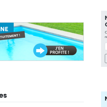
C
r
es