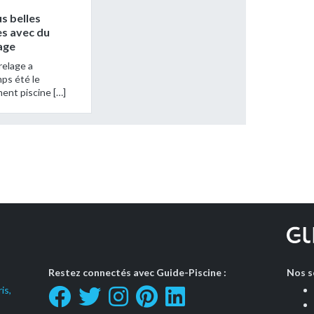
us belles
es avec du
age
rrelage a
ps été le
ent piscine […]
Restez connectés avec Guide-Piscine :
Nos s
is,