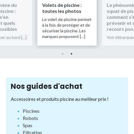
Volets de piscine :
Le phénomène du
toutes les photos
squat de piscine :
comment s’en
Le volet de piscine permet
prévenir et quels
à la fois de protéger et de
recours possibles
sécuriser la piscine. Les
marques proposent […]
…]
Voir débarquer au bord […]
Nos guides d'achat
Accessoires et produits piscine au meilleur prix !
Piscines
Robots
Spas
Filtration