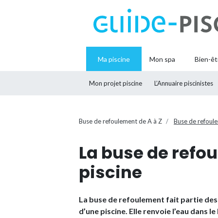
Ma piscine
Mon spa
Bien-êt
Mon projet piscine
L’Annuaire piscinistes
Buse de refoulement de A à Z
Buse de refoul
La buse de refo
piscine
La buse de refoulement fait partie des
d’une piscine. Elle renvoie l’eau dans l