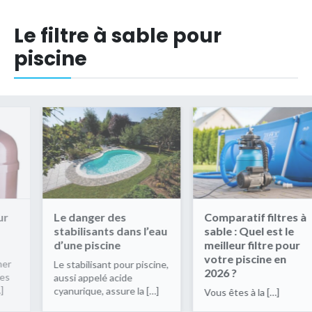
Le filtre à sable pour
piscine
 des
Comparatif filtres à
Le filtre à s
ts dans l’eau
sable : Quel est le
piscine
ine
meilleur filtre pour
Le filtre à sab
votre piscine en
piscine permet
nt pour piscine,
2026 ?
les impuretés
é acide
dans l'eau du b
assure la […]
Vous êtes à la […]