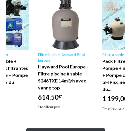
oolex
Filtre à sable Hayward Pool
Filtre à sable Po
Europe
à sable +
Pack Filtre à 
Hayward Pool Europe -
es filtrantes
Pompe + Balle
Filtre piscine à sable
lore + Pompe
+ Pompe chl
S246TXE 14m3/h avec
max du
pH Piscine V
vanne top
du…
614,50
€*
1 199,00
€*
€
* Meilleur prix
* Meilleur prix