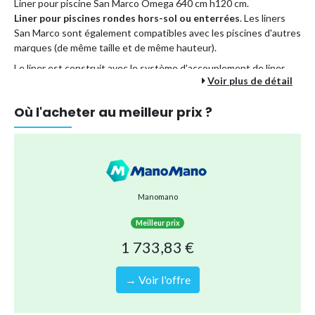
Liner pour piscine San Marco Omega 640 cm h120 cm.
Liner pour piscines rondes hors-sol ou enterrées
. Les liners
San Marco sont également compatibles avec les piscines d'autres
marques (de même taille et de même hauteur).
Le liner est construit avec le système d'accouplement de liner
Voir plus de détail
HUNG, de sorte qu'il peut être installé dans des piscines dont le
profil supérieur peut accueillir l'accouplement du liner de manière
Où l'acheter au meilleur prix ?
latérale sans avoir à retirer un bord du périmètre.
Les liners San Marco sont également compatibles avec les
piscines d'autres marques (de même taille et de même hauteur).
Épaisseur du revêtement disponible en :
0,6 mm
Manomano
0,8 mm
Meilleur prix
1,00 mm
1 733,83 €
Disponible en différentes couleurs :
Bleu
→ Voir l'offre
Turquoise