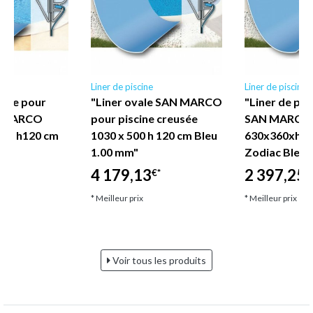
Liner de piscine
Liner de piscine
laire pour
"Liner ovale SAN MARCO
"Liner de pis
N MARCO
pour piscine creusée
SAN MARCO
cm h120 cm
1030 x 500 h 120 cm Bleu
630x360xh12
m"
1.00 mm"
Zodiac Bleu 
4 179,13
2 397,25
€*
€
* Meilleur prix
* Meilleur prix
Voir tous les produits