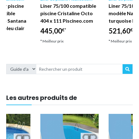
iner piscine
Liner 75/100 compatible
Liner 75/100 
atible
piscine Cristaline Octo
modèle Naxos
èle Santana
404 x 111 Piscineo.com
turquoise Pi
 bleu clair
445,00
521,60
€*
€*
* Meilleur prix
* Meilleur prix
Les autres produits de