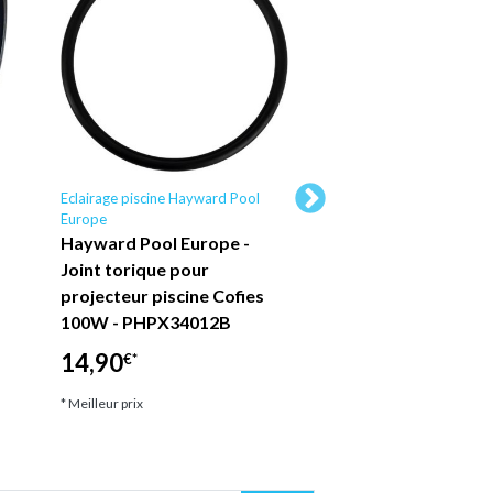
Eclairage piscine Hayward Pool
Eclairage piscine Hayw
Europe
Europe
Hayward Pool Europe -
Collerette pour pr
Joint torique pour
Cofies 35 et 75W d
projecteur piscine Cofies
avec liner - Blanc -
100W - PHPX34012B
PRHX7009 Haywar
14,90
14,90
€*
€*
* Meilleur prix
* Meilleur prix