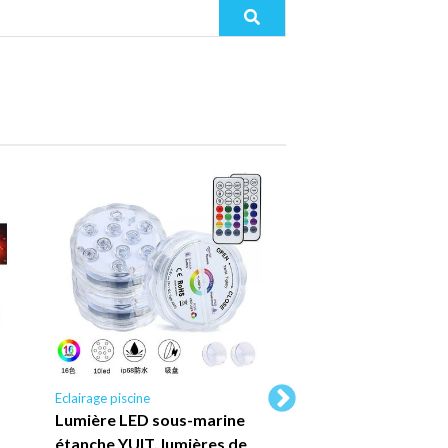
Eclairage piscine
Eclairage piscine
Lumière LED sous-marine
Éclairage Piscine 
étanche YUIT, lumières de
4 Pcs, LED Piscine