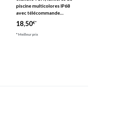
piscine multicolores IP68
Marine IP68 Étanc
avec télécommande…
Couleurs RVB, La
18,50
21,41
€*
€*
* Meilleur prix
* Meilleur prix