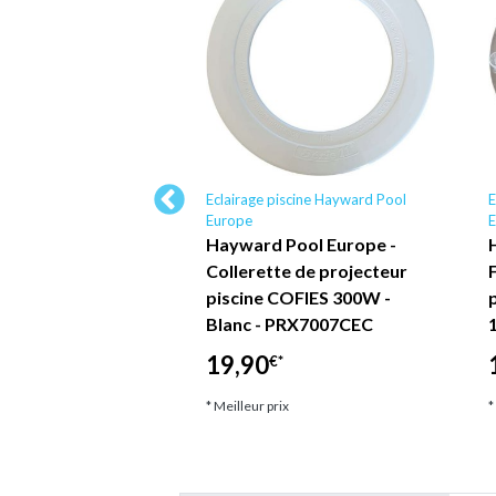
scine
Eclairage piscine Hayward Pool
E
Europe
E
kd 160/2x24
Hayward Pool Europe -
mateur torique 2 x
Collerette de projecteur
 24 v/ac 160 va 3.33
piscine COFIES 300W -
scine
Blanc - PRX7007CEC
*
19,90
€*
ix
* Meilleur prix
*