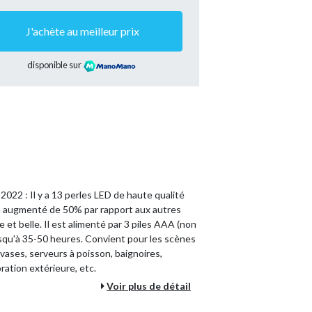
J'achète au meilleur prix
disponible sur
 2022 : Il y a 13 perles LED de haute qualité
é a augmenté de 50% par rapport aux autres
 et belle. Il est alimenté par 3 piles AAA (non
jusqu'à 35-50 heures. Convient pour les scènes
, vases, serveurs à poisson, baignoires,
oration extérieure, etc.
Voir plus de détail
 supplémentaires en gel de silicone pour
 une double garantie pour augmenter la