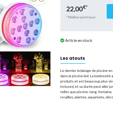
€*
22,00
* Meilleur prix trouvé
Article en stock
Les atouts
Le dernier éclairage de piscine en
dans la piscine led. La luminosit
produits et est beaucoup plus vive
incluses) et sa durée peut aller 
telles que piscine, tang, fontaine
rocailles, plantes, aquariums, déc
Fonction logicielle : 4 ventouses
chaque lampe de piscine, offrant