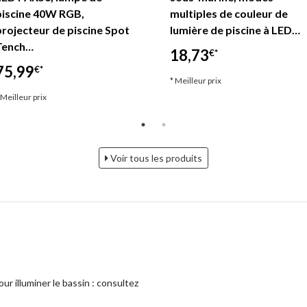
piscine 40W RGB,
multiples de couleur de
projecteur de piscine Spot
lumière de piscine à LED…
Tench…
18,73
€*
75,99
€*
* Meilleur prix
 Meilleur prix
Voir tous les produits
ur illuminer le bassin : consultez