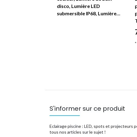
cine, RGBW
disco, Lumière LED
ble Lumière 12V
submersible IP68, Lumière…
*
ix
*
S'informer sur ce produit
Eclairage piscine : LED, spots et projecteurs po
tous nos articles sur le sujet !