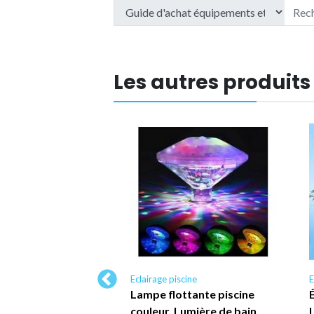
Les autres produits
scine
Eclairage piscine
E
pe Piscine LED
Lampe flottante piscine
56 Étanche IP68
couleur, Lumière de bain