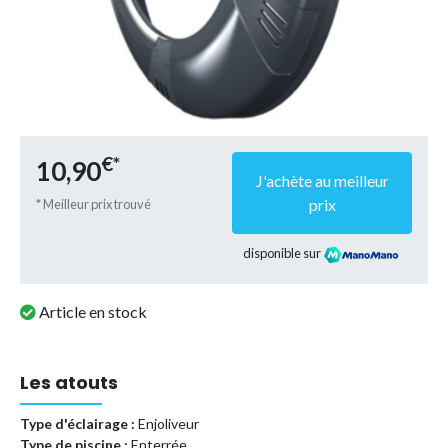
€*
10,90
J'achète au meilleur
prix
* Meilleur prix trouvé
disponible sur
Article en stock
Les atouts
Type d'éclairage :
Enjoliveur
Type de piscine :
Enterrée