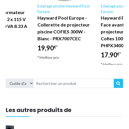
e
Eclairage piscine Hayward Pool
Eclairage piscin
Europe
Europe
nsformateur
Hayward Pool Europe -
Hayward Poo
ine 2 x 115 V
Collerette de projecteur
Face avant o
200 VA 8.33 A
piscine COFIES 300W -
projecteur de
Blanc - PRX7007CEC
Cofies 100W 
PHPX34004
19,90
€*
17,90
€*
* Meilleur prix
* Meilleur prix
Les autres produits de