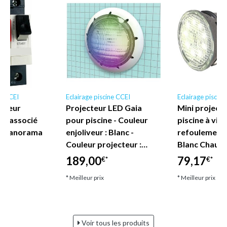
ne CCEI
Eclairage piscine CCEI
Eclairage piscin
ncteur
Projecteur LED Gaia
Mini project
6a associé
pour piscine - Couleur
piscine à viss
et panorama
enjoliveur : Blanc -
refoulement 
Couleur projecteur :…
Blanc Chaud 
189,00
79,17
€*
€*
* Meilleur prix
* Meilleur prix
Voir tous les produits