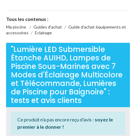
Tous les contenus :
Ma piscine
/
Guides d'achat
/
Guide d'achat équipements et
accessoires
/
Eclairage
"Lumière LED Submersible
Étanche AUIHD, Lampes de
Piscine Sous-Marines avec 7
Modes d'Éclairage Multicolore
et Télécommande, Lumières
de Piscine pour Baignoire" :
tests et avis clients
Ce produit n'a pas encore reçu d'avis :
soyez le
premier à le donner !