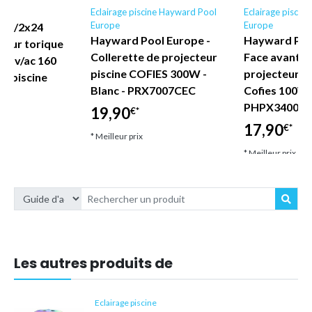
e
Eclairage piscine Hayward Pool
Eclairage piscin
Europe
Europe
 160/2x24
Hayward Pool Europe -
Hayward Poo
teur torique
Collerette de projecteur
Face avant o
 24 v/ac 160
piscine COFIES 300W -
projecteur de
ur piscine
Blanc - PRX7007CEC
Cofies 100W 
PHPX34004
19,90
€*
17,90
€*
* Meilleur prix
* Meilleur prix
Les autres produits de
Eclairage piscine