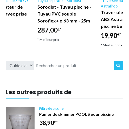
tomatique SPID'O
Tuyau aspirateur Sorodist
Traversée paroi 
AstralPool
gulateur de
Sorodist - Tuyau piscine -
Traversée de
ne avec prise
Tuyau PVC souple
ABS AstralPo
Soroflex+ ø 63 mm - 25m
piscine béto
287,00
€*
19,90
€*
* Meilleur prix
* Meilleur prix
Les autres produits de
Filtre de piscine
Panier de skimmer POOL'S pour piscine
38,90
€*