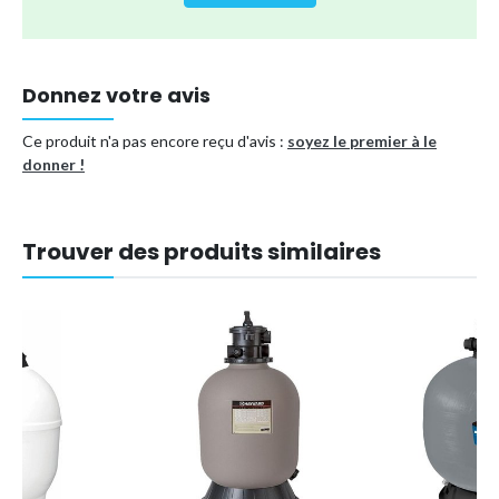
dans lequel vous aviez puisé pendant plus d'une heure.
De plus, elles peuvent également être facilement retirées
et remplacées.
Donnez votre avis
Type de produit
Filtre à sable
Ce produit n'a pas encore reçu d'avis :
soyez le premier à le
donner !
Référence (EAN)
9468778516047
Trouver des produits similaires