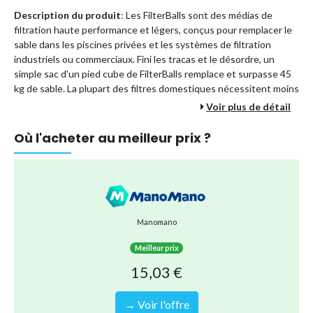
Description du produit
: Les FilterBalls sont des médias de
filtration haute performance et légers, conçus pour remplacer le
sable dans les piscines privées et les systèmes de filtration
industriels ou commerciaux. Fini les tracas et le désordre, un
simple sac d'un pied cube de FilterBalls remplace et surpasse 45
kg de sable. La plupart des filtres domestiques nécessitent moins
de 2,5 kg de FilterBalls!
Voir plus de détail
Non seulement ils sont beaucoup plus légers que le sable que
Où l'acheter au meilleur prix ?
vous utilisez habituellement, mais en plus, ils vous permettent
d'économiser beaucoup d'argent sur votre facture d'électricité.
Mais que sont exactement les boules de filtration et pourquoi
sont-elles supérieures aux autres médias de filtration?
Manomano
Avec 100% de polyéthylène
, les FilterBalls marquent une
avancée remarquable dans la filtration de piscine.
Meilleur prix
A posteriori, les FilterBalls sont bien plus faciles à
15,03 €
manipuler que les grands sacs de sable.
Elles étaient certainement des millions de fois plus faciles à
→ Voir l'offre
retirer du filtre de la piscine que le vieux sable visqueux