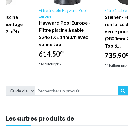
Filtre à sable Hayward Pool
Filtre à sable
Europe
e piscine
Steiner - Filt
Hayward Pool Europe -
t montage
renforcé de f
Filtre piscine à sable
- 32 m³/h
verre pour pi
S246TXE 14m3/h avec
Ø800mm 25m³
vanne top
Top 6…
614,50
€*
735,90
€*
* Meilleur prix
* Meilleur prix
Les autres produits de