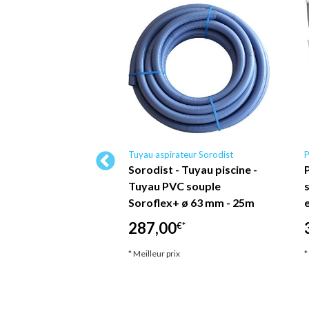
scine Hayward Pool
Tuyau aspirateur Sorodist
P
Sorodist - Tuyau piscine -
P
aspiration pour
Tuyau PVC souple
Skim Vac série
Soroflex+ ø 63 mm - 25m
oude 32 luxe
287,00
€*
Hayward Pool
* Meilleur prix
*
*
ix