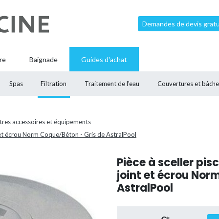
Demandes de devis gratui
re
Baignade
Guides d'achat
Spas
Filtration
Traitement de l'eau
Couvertures et bâche
tres accessoires et équipements
nt et écrou Norm Coque/Béton - Gris de AstralPool
Pièce à sceller pis
joint et écrou Nor
AstralPool