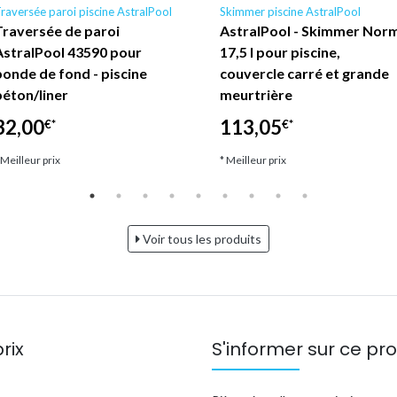
raversée paroi piscine AstralPool
Skimmer piscine AstralPool
Traversée de paroi
AstralPool - Skimmer Nor
AstralPool 43590 pour
17,5 l pour piscine,
bonde de fond - piscine
couvercle carré et grande
béton/liner
meurtrière
32,00
113,05
€*
€*
 Meilleur prix
* Meilleur prix
Voir tous les produits
rix
S'informer sur ce pro