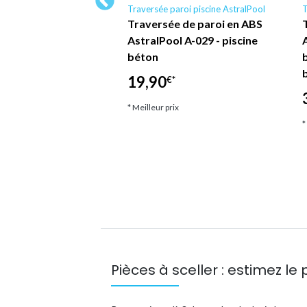
ller AstralPool
Traversée paroi piscine AstralPool
T
r piscine LED
Traversée de paroi en ABS
 résine AstralPool,
AstralPool A-029 - piscine
lumens, Ø17,7 cm
béton
2)
19,90
€*
*
* Meilleur prix
ix
*
Pièces à sceller : estimez le p