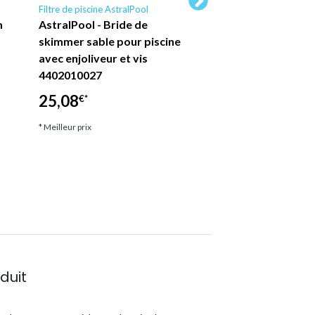
Filtre de piscine AstralPool
Filtre de piscine Astral
m
AstralPool - Bride de
Kit manomètre 1/
skimmer sable pour piscine
pour couvercle de f
avec enjoliveur et vis
sable piscine Astr
4402010027
4404020040
25,08
33,06
€*
€*
* Meilleur prix
* Meilleur prix
duit