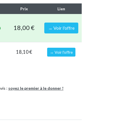
Prix
Lien
térieur 50 mm
18,00 €
→ Voir l'offre
18,10 €
→ Voir l'offre
s avec:
)
vis :
soyez le premier à le donner !
es accessoires et équipements
2611827769