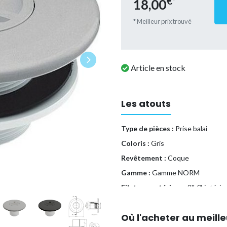
€*
18,00
* Meilleur prix trouvé
Article en stock
Les atouts
Type de pièces :
Prise balai
D
Coloris :
Gris
Revêtement :
Coque
Gamme :
Gamme NORM
Filetage extérieur :
2'', Ø intéri
Filetage bouchon :
1''1/2
Où l'acheter au meille
Pression maximale:
6 bars