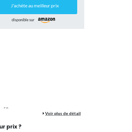
J'achète au meilleur prix
disponible sur
R
eur 50 mm
Voir plus de détail
ur prix ?