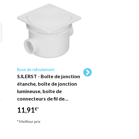
Buse de refoulement
Buse de refoulement H
Europe
SJLERST - Boîte de jonction
Couvercle de boît
étanche, boîte de jonction
connexion pour pi
lumineuse, boîte de
Série 11 - BCX16
…
connecteurs de fil de…
Hayward Pool Eur
11,91
€*
8,90
€*
* Meilleur prix
* Meilleur prix