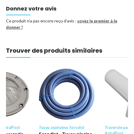
Donnez votre avis
Ce produit n'a pas encore reçu d'avis :
soyez le premier à le
donner !
Trouver des produits similaires
e AstralPool
Tuyau aspirateur Sorodist
Traversée paroi 
AstralPool
 Couvercle,
Sorodist - Tuyau piscine -