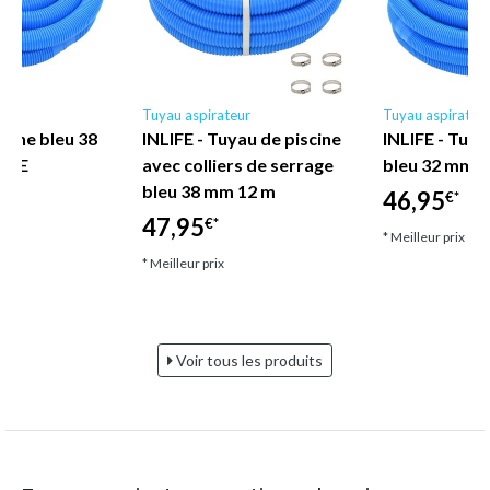
ur
Tuyau aspirateur
Tuyau aspirateu
cine bleu 38
INLIFE - Tuyau de piscine
INLIFE - Tuya
LIFE
avec colliers de serrage
bleu 32 mm 1
bleu 38 mm 12 m
46,95
€*
47,95
€*
* Meilleur prix
* Meilleur prix
Voir tous les produits