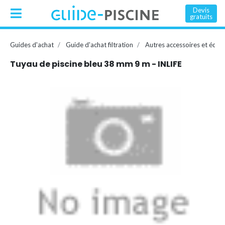
Devis
gratuits
Guides d'achat
Guide d'achat filtration
Autres accessoires et équ
Tuyau de piscine bleu 38 mm 9 m - INLIFE