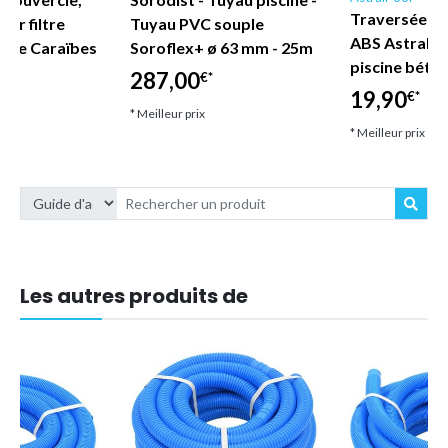
Traversée de
pour filtre
Tuyau PVC souple
ABS AstralPo
cine Caraïbes
Soroflex+ ø 63 mm - 25m
piscine béto
94
287,00
€*
19,90
€*
* Meilleur prix
* Meilleur prix
Les autres produits de