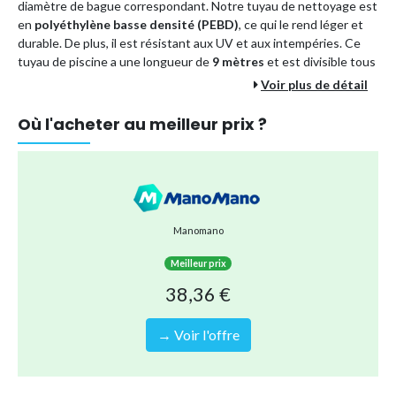
diamètre de bague correspondant. Notre tuyau de nettoyage est
en
polyéthylène basse densité (PEBD)
, ce qui le rend léger et
durable. De plus, il est résistant aux UV et aux intempéries. Ce
tuyau de piscine a une longueur de
9 mètres
et est divisible tous
les 1 mètre. Vous pouvez couper le tuyau en fonction de vos
Voir plus de détail
besoins.
Où l'acheter au meilleur prix ?
Couleur :
bleu
Matériau :
LDPE (polyéthylène basse densité)
Poids :
150 g/m
Diamètre :
38 mm
Longueur :
9 m
Manomano
Divisible :
tous les 1 mètre
Meilleur prix
Résistance :
aux UV et aux intempéries
38,36 €
Type de produit
Autres accessoires et équipements
→ Voir l'offre
Référence (EAN)
8721031410249