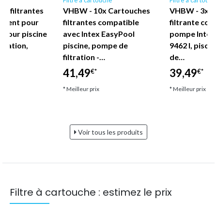
s filtrantes
VHBW - 10x Cartouches
VHBW - 3x C
ement pour
filtrantes compatible
filtrante com
 pour piscine
avec Intex EasyPool
pompe Intex
tration,
piscine, pompe de
9462 l, pisci
filtration -…
de…
41,49
39,49
€*
€*
* Meilleur prix
* Meilleur prix
Voir tous les produits
Filtre à cartouche : estimez le prix