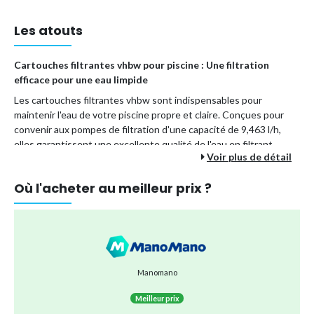
Les atouts
Cartouches filtrantes vhbw pour piscine : Une filtration
efficace pour une eau limpide
Les cartouches filtrantes vhbw sont indispensables pour
maintenir l'eau de votre piscine propre et claire. Conçues pour
convenir aux pompes de filtration d'une capacité de 9,463 l/h,
elles garantissent une excellente qualité de l'eau en filtrant
Voir plus de détail
efficacement les cheveux, les feuilles, la poussière et le sable.
Utilisation :
Convient aux systèmes de filtration et
Où l'acheter au meilleur prix ?
pompes de piscine.
Comparabilité :
Remplacement compatible pour Bestway
type 4, type IV, 58221.
Cycle de remplacement :
Toutes les 2 Wochen pour une
performance optimale.
Manomano
Ces cartouches sont non seulement
lavables
, mais également
Meilleur prix
conçues pour être durables, ce qui permet de les utiliser