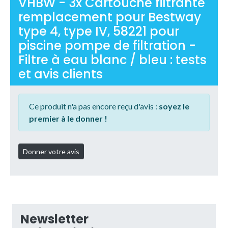
VHBW - 3x Cartouche filtrante
remplacement pour Bestway
type 4, type IV, 58221 pour
piscine pompe de filtration -
Filtre à eau blanc / bleu : tests
et avis clients
Ce produit n'a pas encore reçu d'avis :
soyez le
premier à le donner !
Newsletter