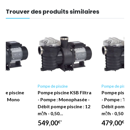
Référence (EAN)
4065705632938
Trouver des produits similaires
ine
Pompe de piscine
Pompe de piscin
 de piscine
Pompe piscine KSB Filtra
Pompe piscin
 m³/h Mono
- Pompe : Monophasée -
- Pompe : Tri
Débit pompe piscine : 12
Débit pompe p
m³/h - 0,50…
m³/h - 0,50 cv
549,00
479,00
€*
€*