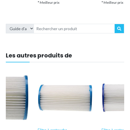
* Meilleur prix
* Meilleur prix
Les autres produits de
he
Filtre à cartouche
Filtre à cartouch