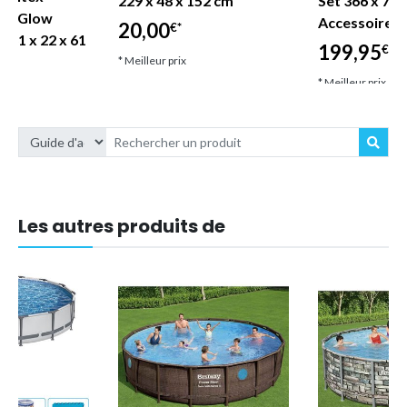
229 x 48 x 152 cm
Set 366 x 76 
set Glow
Accessoire C
20,00
€*
 61 x 22 x 61
199,95
€*
* Meilleur prix
* Meilleur prix
Les autres produits de