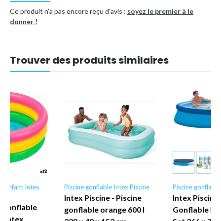
Ce produit n'a pas encore reçu d'avis :
soyez le premier à le
donner !
Trouver des produits similaires
le enfant Intex
Piscine gonflable Intex Piscine
Piscine gonflable
Intex Piscine - Piscine
Intex Piscine 
 gonflable
gonflable orange 600 l
Gonflable Ro
s Intex