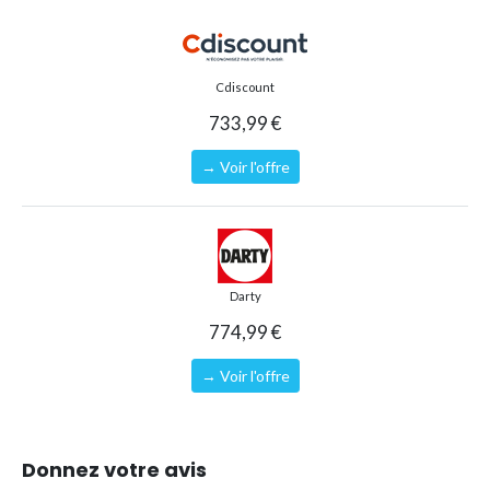
Système de filtration pour une eau propre
Échelle avec marches amovibles pour la sécurité des
enfants
Cdiscount
Inclus une bâche et un tapis de sol pour la protection et
733,99 €
l'hygiène
→ Voir l'offre
Profitez des jours ensoleillés
de manière exceptionnelle avec
cette piscine gonflable Fast Set
haute qualité
de Bestway,
conçue pour le plaisir et la sécurité de toute la famille.
Type de piscine
Piscine gonflable
Darty
Forme
Ronde
774,99 €
Référence (EAN)
8721012053298
→ Voir l'offre
Donnez votre avis