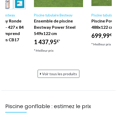
re Bestway
Piscine tubulaire Bestway
Piscine tubulair
stway Ronde
Ensemble de piscine
Piscine Powe
X - 427 x 84
Bestway Power Steel
488x122 cm 
- Comprend
549x122 cm
699,99
€*
ires CB17
1 437,95
€*
* Meilleur prix
€*
* Meilleur prix
Voir tous les produits
Piscine gonflable : estimez le prix