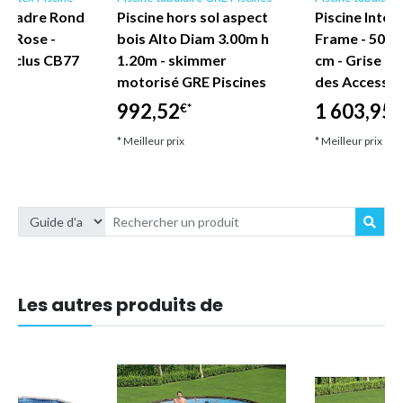
ex Cadre Rond
Piscine hors sol aspect
Piscine Intex
 - Rose -
bois Alto Diam 3.00m h
Frame - 503 x
 Inclus CB77
1.20m - skimmer
cm - Grise -
motorisé GRE Piscines
des Accessoi
992,52
1 603,95
€*
€
* Meilleur prix
* Meilleur prix
Les autres produits de