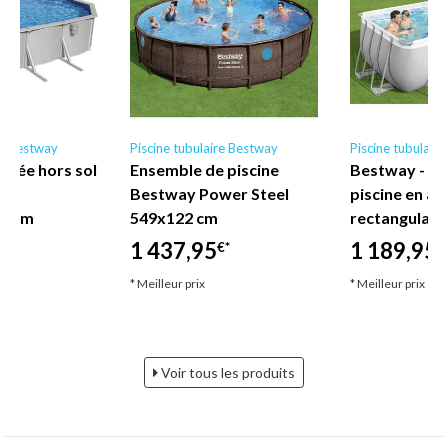
re Bestway
Piscine tubulaire Bestway
Piscine tubulair
drée hors sol
Ensemble de piscine
Bestway - E
ium
Bestway Power Steel
piscine en ac
0 cm
549x122 cm
rectangulair
1 437,95
1 189,95
€*
€
€*
* Meilleur prix
* Meilleur prix
Voir tous les produits