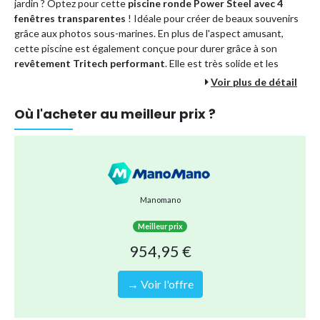
jardin ? Optez pour cette
piscine ronde Power Steel avec 4
fenêtres transparentes
! Idéale pour créer de beaux souvenirs
grâce aux photos sous-marines. En plus de l'aspect amusant,
cette piscine est également conçue pour durer grâce à son
revêtement Tritech performant
. Elle est très solide et les
risques de dommages sont minimes.
Voir plus de détail
La piscine est équipée du système
Seal & Lock
, d'un
cadre
Où l'acheter au meilleur prix ?
métallique résistant à la corrosion
et d'une connexion
sécurisée des éléments tubulaires, garantissant une stabilité
optimale. Ce kit contient tout ce dont vous avez besoin pour
installer et entretenir votre piscine de manière optimale.
Capacité :
7.250 litres (remplissage à 90%)
Dimensions :
427x250x100 cm (LxBxH)
Manomano
Revêtement Tritech :
un matériau antifuites triple couche
Meilleur prix
combinant PVC et polyester pour une durabilité maximale
954,95 €
Entourée de ruban PVC
qui offre une protection
supplémentaire
→ Voir l'offre
Type de piscine
Piscine tubulaire