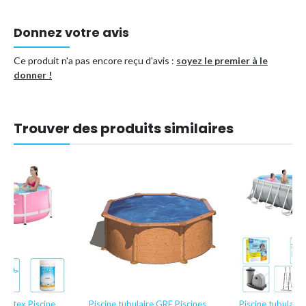
Forme
Ronde
Référence (EAN)
8720679741449
Donnez votre avis
Ce produit n'a pas encore reçu d'avis :
soyez le premier à le
donner !
Trouver des produits similaires
e Intex Piscine
Piscine tubulaire GRE Piscines
Piscine tubulaire