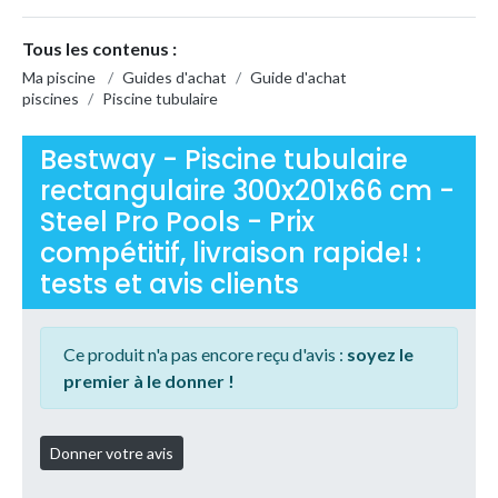
Tous les contenus :
Ma piscine
/
Guides d'achat
/
Guide d'achat
piscines
/
Piscine tubulaire
Bestway - Piscine tubulaire
rectangulaire 300x201x66 cm -
Steel Pro Pools - Prix
compétitif, livraison rapide! :
tests et avis clients
Ce produit n'a pas encore reçu d'avis :
soyez le
premier à le donner !