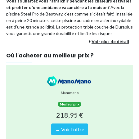
Vous souhaitez vous rafraîchir pendant les chaleurs estivales
et profiter d'une ambiance vacancière à la maison?
Avec la
piscine Steel Pro de Bestway, c'est comme si c'était fait! Installée
en à peine 20 minutes, cette piscine au cadre en acier inoxydable
est d'une grande solidité. La protection triple couche de Duraplus
vous garantit une grande durabilité et limite les risques
d'endommagement. La piscine peut accueillir jusqu'à 4 personnes
Voir plus de détail
et vous offre le meilleur de l'été dans votre jardin pour de
nombreuses années.
Où l'acheter au meilleur prix ?
Ce kit contient tout ce dont vous avez besoin pour installer et
entretenir votre piscine de manière optimale.
Caractéristiques techniques:
Capacité de 3.300 litres (Remplissage à 90%)
Manomano
Dimensions 300x201x66 cm (LxBxH)
Revêtement Duraplus: un matériau antifuites triple couche
Meilleur prix
combinant PVC et polyester pour une durabilité optimale
218,95 €
Couleur: Bleue
Forme: Rectangulaire
→ Voir l'offre
Installation en 20 minutes avec 3 personnes