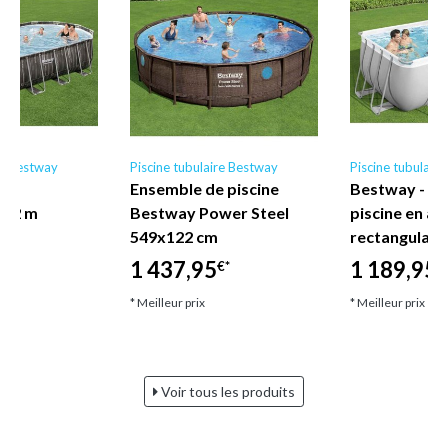
re Bestway
Piscine tubulaire Bestway
Piscine tubulair
e
Ensemble de piscine
Bestway - E
,22 m
Bestway Power Steel
piscine en ac
549x122 cm
rectangulair
1 437,95
1 189,95
€*
€*
€
* Meilleur prix
* Meilleur prix
Voir tous les produits