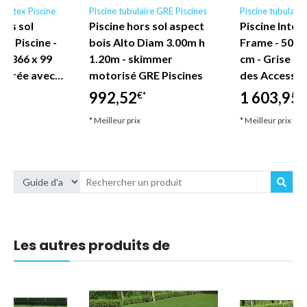
e Intex Piscine
Piscine tubulaire GRE Piscines
Piscine tubulaire
hors sol
Piscine hors sol aspect
Piscine Intex
ex Piscine -
bois Alto Diam 3.00m h
Frame - 503 x
 - 366 x 99
1.20m - skimmer
cm - Grise -
(livrée avec…
motorisé GRE Piscines
des Accessoi
992,52
1 603,95
€*
€
* Meilleur prix
* Meilleur prix
Les autres produits de