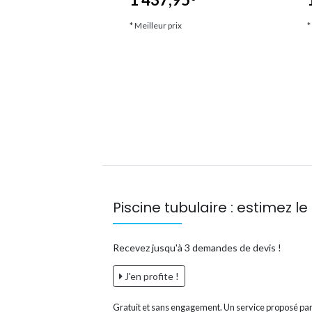
ix
* Meilleur prix
*
Piscine tubulaire : estimez le 
Recevez jusqu'à 3 demandes de devis !
J'en profite !
Gratuit et sans engagement. Un service proposé par