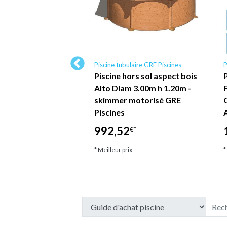
laire Intex Piscine
Piscine tubulaire GRE Piscines
P
ne hors sol
Piscine hors sol aspect bois
 Intex Piscine -
Alto Diam 3.00m h 1.20m -
me - 366 x 99 cm -
skimmer motorisé GRE
ivrée avec…
Piscines
4
992,52
€*
€*
ix
* Meilleur prix
*