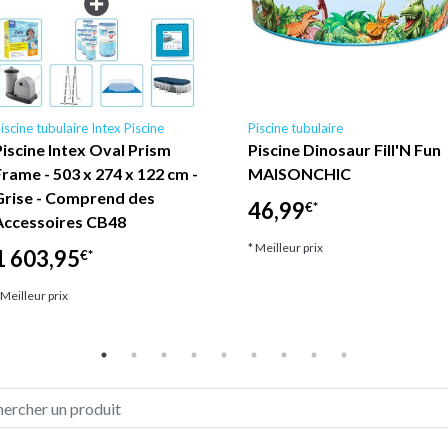
iscine tubulaire Intex Piscine
Piscine tubulaire
Piscine Intex Oval Prism
Piscine Dinosaur Fill'N Fun
Frame - 503 x 274 x 122 cm -
MAISONCHIC
Grise - Comprend des
46,99
€*
Accessoires CB48
* Meilleur prix
1 603,95
€*
 Meilleur prix