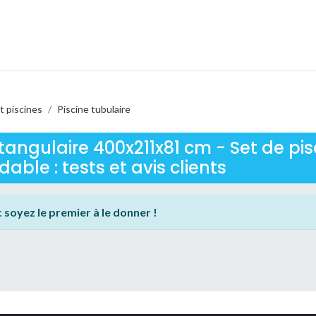
t piscines
/
Piscine tubulaire
tangulaire 400x211x81 cm - Set de pi
ble : tests et avis clients
:
soyez le premier à le donner !