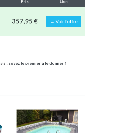
Prix
Lien
m (LxBxH)
atériau antifuites triple couche combinant
durabilité optimale
357,95 €
→ Voir l'offre
es avec 3 personnes
vis :
soyez le premier à le donner !
à la corrosion
Piscine tubulaire
Rectangulaire
8720679676581