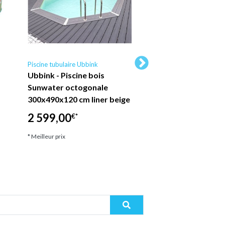
Piscine tubulaire Ubbink
Piscine tubulaire Ubbin
Ubbink - Piscine bois
Ubbink - Piscine b
Sunwater octogonale
Sunwater octogon
300x490x120 cm liner beige
300x490x120 cm li
2 599,00
2 599,00
€*
€*
* Meilleur prix
* Meilleur prix