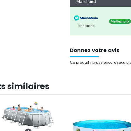
Marchand
Dimensions 400x211x81 c
Revêtement Duraplus: un m
PVC et polyester pour une 
Meilleur prix
Manomano
Couleur: Bleue
Forme: Rectangulaire
Avantages
:
Donnez votre avis
✔ Installation en 20 minut
Ce produit n'a pas encore reçu d'a
✔ Cadre en acier résistant 
✔ Ne se décolore pas
s similaires
Type de piscine
Forme
Référence (EAN)