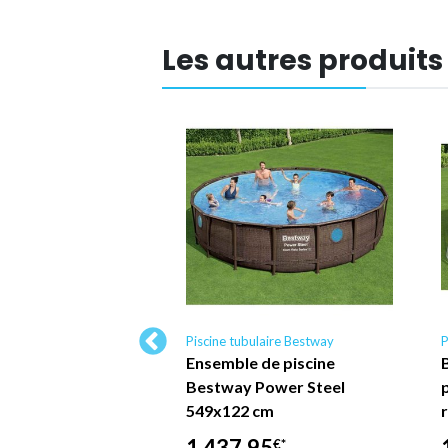
Les autres produits
ulaire Bestway
Piscine tubulaire Bestway
P
vale
Ensemble de piscine
6x1,22 m Bestway
Bestway Power Steel
549x122 cm
99
€*
1 437,95
€*