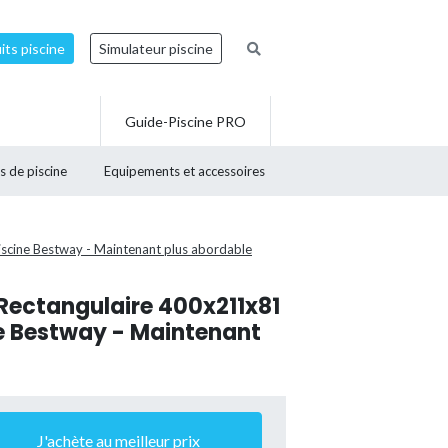
ts piscine
Simulateur piscine
Guide-Piscine PRO
s de piscine
Equipements et accessoires
iscine Bestway - Maintenant plus abordable
 Rectangulaire 400x211x81
ne Bestway - Maintenant
J'achète au meilleur prix