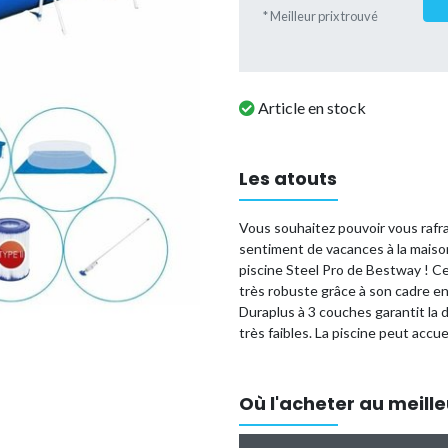
* Meilleur prix trouvé
Article en stock
Les atouts
Vous souhaitez pouvoir vous rafraî
sentiment de vacances à la maison
piscine Steel Pro de Bestway ! C
très robuste grâce à son cadre en 
Duraplus à 3 couches garantit la 
très faibles. La piscine peut accu
années de plaisir estival dans vot
avez besoin pour installer et entr
Où l'acheter au meille
Caractéristiques techni
Capacité de 5.700 litres (