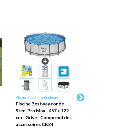
Piscine tubulaire Bestway
Piscine gonflable enfan
Piscine Bestway ronde
Bestway - Piscine 
Steel Pro Max - 457 x 122
Frame Pool 122x1
cm - Grise - Comprend des
cm
accessoires CB34
69,95
€*