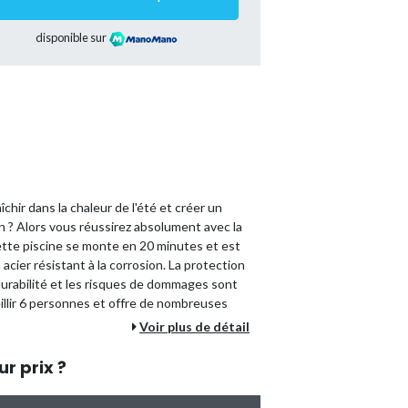
disponible sur
chir dans la chaleur de l'été et créer un
 ? Alors vous réussirez absolument avec la
ette piscine se monte en 20 minutes et est
acier résistant à la corrosion. La protection
durabilité et les risques de dommages sont
eillir 6 personnes et offre de nombreuses
re jardin. Ce kit contient tout ce dont vous
Voir plus de détail
etenir votre piscine de manière optimale.
ur prix ?
ques
:
Remplissage à 90%)