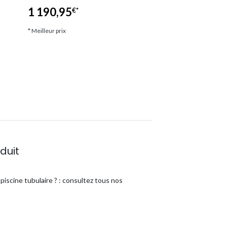
1 190,95
€*
* Meilleur prix
* Meilleur prix
duit
iscine tubulaire ? : consultez tous nos