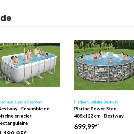
 de
iscine tubulaire Bestway
Piscine tubulaire Bestway
Bestway - Ensemble de
Piscine Power Steel
piscine en acier
488x122 cm - Bestway
rectangulaire
699,99
€*
1 189,95
€*