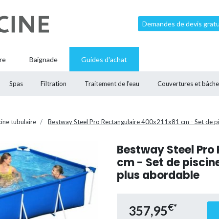
Demandes de devis gratui
re
Baignade
Guides d'achat
Spas
Filtration
Traitement de l'eau
Couvertures et bâche
cine tubulaire
Bestway Steel Pro Rectangulaire 400x211x81 cm - Set de p
Bestway Steel Pro
cm - Set de pisci
plus abordable
€*
357,95