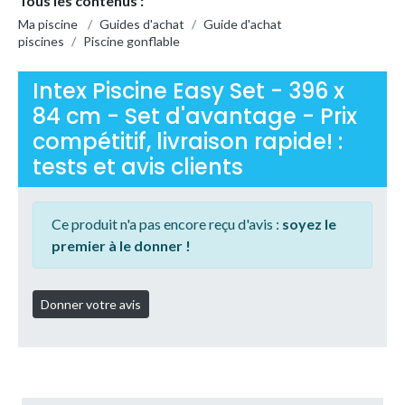
Tous les contenus :
Ma piscine
/
Guides d'achat
/
Guide d'achat
piscines
/
Piscine gonflable
Intex Piscine Easy Set - 396 x
84 cm - Set d'avantage - Prix
compétitif, livraison rapide! :
tests et avis clients
Ce produit n'a pas encore reçu d'avis :
soyez le
premier à le donner !