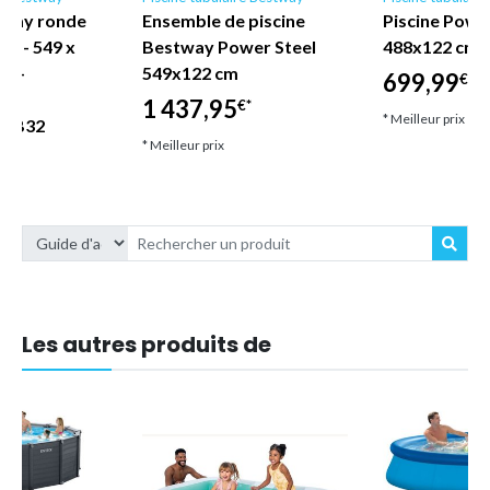
tway ronde
Ensemble de piscine
Piscine Powe
AX - 549 x
Bestway Power Steel
488x122 cm 
se -
549x122 cm
699,99
€*
des
1 437,95
€*
* Meilleur prix
s CB32
* Meilleur prix
€*
Les autres produits de