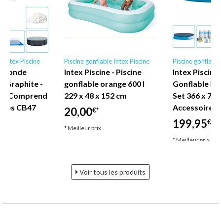
e Intex Piscine
Piscine gonflable Intex Piscine
Piscine gonflable
ex Ronde
Intex Piscine - Piscine
Intex Piscine 
s Graphite -
gonflable orange 600 l
Gonflable Ro
m - Comprend
229 x 48 x 152 cm
Set 366 x 76 
ires CB47
Accessoire C
20,00
€*
199,95
€*
€*
* Meilleur prix
* Meilleur prix
Voir tous les produits