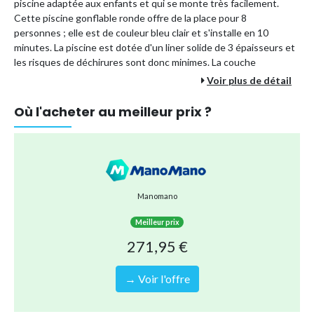
piscine adaptée aux enfants et qui se monte très facilement.
Cette piscine gonflable ronde offre de la place pour 8
personnes ; elle est de couleur bleu clair et s'installe en 10
minutes. La piscine est dotée d'un liner solide de 3 épaisseurs et
les risques de déchirures sont donc minimes. La couche
intérieure est en polyester, et donc adaptée aux enfants.
Voir plus de détail
Avec cet ensemble, vous avez en une fois tout ce dont vous avez
Où l'acheter au meilleur prix ?
besoin pour un entretien optimal de votre piscine.
Caractéristiques piscine :
Forme:
Ronde
Dimensions:
396 x 76 cm
Couleur:
Bleue
Manomano
Contenance en litres:
7290
Meilleur prix
Adaptée pour:
8 personnes
271,95 €
Points positifs:
✔ Prête en 10 minutes
→ Voir l'offre
✔ Adaptée aux enfants et matériaux solides