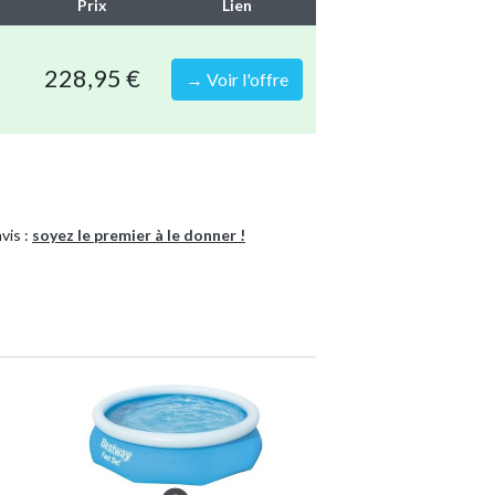
Prix
Lien
228,95 €
→ Voir l'offre
21
es
vis :
soyez le premier à le donner !
matériaux solides
e
cine en une seule commande
e complet 7-en-1 WAYS
ntretien de luxe avec un filet à écope, une
d'aspiration et plus
Piscine gonflable