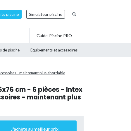
ts piscine
Simulateur piscine
Guide-Piscine PRO
s de piscine
Equipements et accessoires
ccessoires - maintenant plus abordable
x76 cm - 6 pièces - Intex
soires - maintenant plus
J'achète au meilleur prix