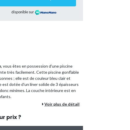
disponible sur
m
, vous êtes en possession d'une piscine
te très facilement. Cette piscine gonflable
onnes ; elle est de couleur bleu clair et
ne est dotée d'un liner solide de 3 épaisseurs
 donc minimes. La couche intérieure est en
nfants.
Voir plus de détail
une fois tout ce dont vous avez besoin pour
ur prix ?
ine. Caractéristiques piscine :