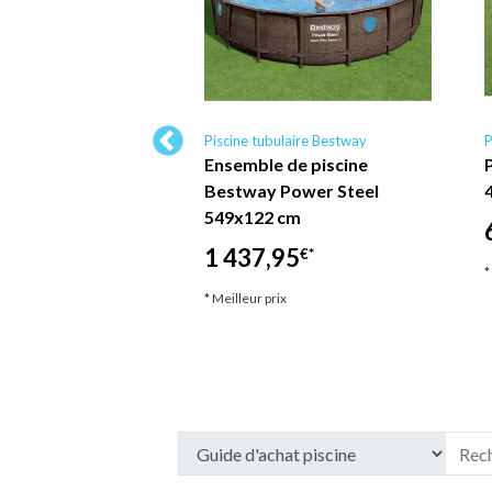
ulaire Bestway
Piscine tubulaire Bestway
P
Bestway ronde
Ensemble de piscine
 MAX - 549 x 122
Bestway Power Steel
se - Comprend des
549x122 cm
res CB32
1 437,95
€*
*
95
€*
* Meilleur prix
ix