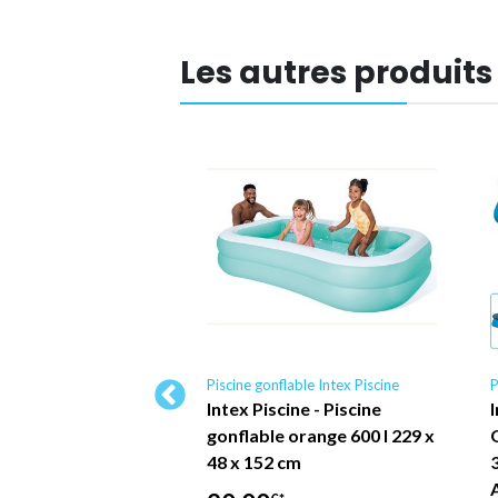
Les autres produits
laire Intex Piscine
Piscine gonflable Intex Piscine
P
ntex Ronde
Intex Piscine - Piscine
I
ris Graphite - 478
gonflable orange 600 l 229 x
 - Comprend des
48 x 152 cm
res CB47