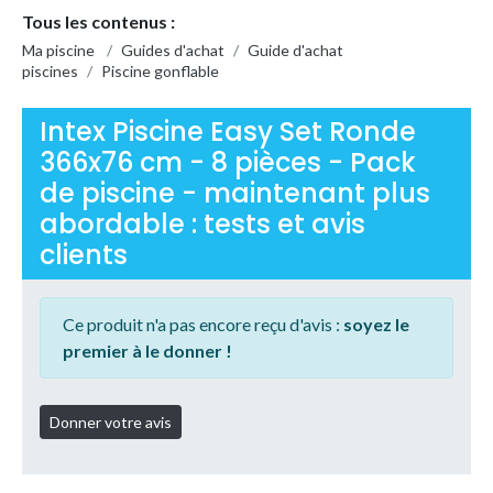
Tous les contenus :
Ma piscine
/
Guides d'achat
/
Guide d'achat
piscines
/
Piscine gonflable
Intex Piscine Easy Set Ronde
366x76 cm - 8 pièces - Pack
de piscine - maintenant plus
abordable : tests et avis
clients
Ce produit n'a pas encore reçu d'avis :
soyez le
premier à le donner !