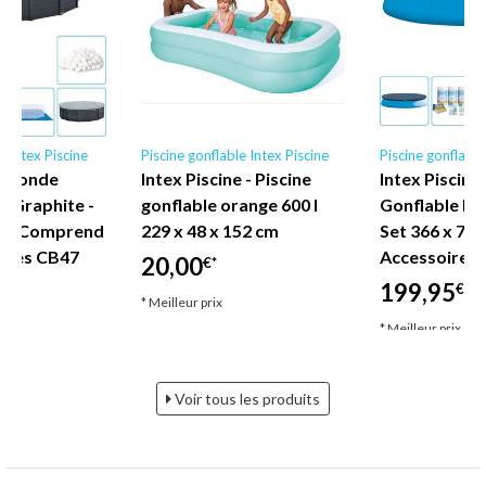
e Intex Piscine
Piscine gonflable Intex Piscine
Piscine gonflable
ex Ronde
Intex Piscine - Piscine
Intex Piscine 
s Graphite -
gonflable orange 600 l
Gonflable Ro
m - Comprend
229 x 48 x 152 cm
Set 366 x 76 
ires CB47
Accessoire C
20,00
€*
199,95
€*
€*
* Meilleur prix
* Meilleur prix
Voir tous les produits