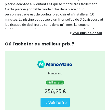
piscine adaptée aux enfants et qui se monte très facilement.
Cette piscine gonflable ronde offre de la place pour 5
personnes ; elle est de couleur bleu clair et s'installe en 10
minutes. La piscine est dotée d'un liner solide de 3 épaisseurs et
les risques de déchirures sont donc minimes. La couche
intérieure est en polyester, et donc adaptée aux enfants.Avec
Voir plus de détail
cet ensemble, vous avez en une fois tout ce dont vous avez
besoin pour un entretien optimal de votre piscine.
Où l'acheter au meilleur prix ?
Caractéristiques piscine: - Forme: Ronde - Dimensions: 366 x
76cm - Couleur: Bleue - Contenance en litres: 5621 - Adaptée
pour 5 personnes Points positifs: ✔ Prête en 10 minutes ✔
Adaptée aux enfants et matériaux solides ✔ Intex marque
supérieure ✔ Tous vos besoins de piscine en une seule
commande ✔ Pack d'entretien piscine complet 7-en-1 WAYS ✔
Manomano
Kit d'entretien avec suceur d'aspirateur et filet de ramassage
inclus Pack d'entretien piscine WAYS Avec ce pack
Meilleur prix
256,95 €
Type de piscine
Piscine gonflable
Forme
Ronde
→ Voir l'offre
Référence (EAN)
8720679669514