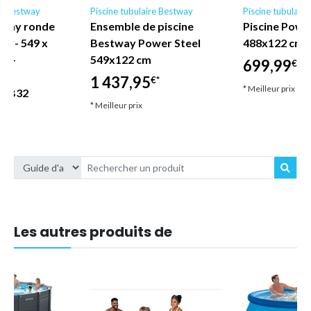
re Bestway
Piscine tubulaire Bestway
Piscine tubulair
tway ronde
Ensemble de piscine
Piscine Powe
AX - 549 x
Bestway Power Steel
488x122 cm 
se -
549x122 cm
699,99
€*
des
1 437,95
€*
* Meilleur prix
s CB32
* Meilleur prix
€*
Les autres produits de