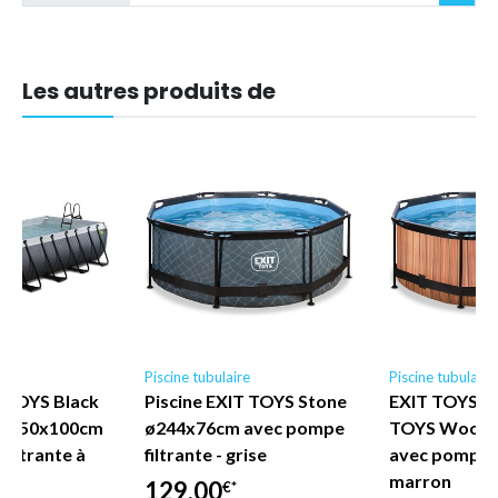
Les autres produits de
e
Piscine tubulaire
Piscine tubulaire
T TOYS Black
Piscine EXIT TOYS Stone
EXIT TOYS - 
0x250x100cm
ø244x76cm avec pompe
TOYS Wood 
filtrante à
filtrante - grise
avec pompe fi
marron
129,00
€*