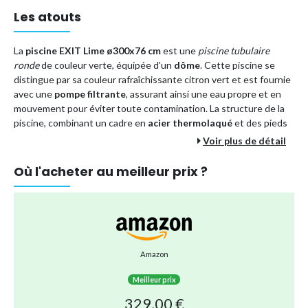
Les atouts
La
piscine EXIT Lime ø300x76 cm
est une
piscine tubulaire
ronde
de couleur verte, équipée d'un
dôme
. Cette piscine se
distingue par sa couleur rafraîchissante citron vert et est fournie
avec une
pompe filtrante
, assurant ainsi une eau propre et en
mouvement pour éviter toute contamination. La structure de la
piscine, combinant un cadre en
acier thermolaqué
et des pieds
robustes, garantit une
stabilité et une longévité exceptionnelles
.
Voir plus de détail
Le dôme de la piscine EXIT Lime vous affranchit des aléas de la
Où l'acheter au meilleur prix ?
météo. Non seulement il empêche les saletés de tomber dans
l'eau, mais il offre également une
solution écologique pour le
chauffage de l'eau
, en retenant efficacement la chaleur solaire. Le
mécanisme de charnière unique du dôme le rend très facile à
manipuler, et sa toile transparente permet de ne rien manquer de
l'extérieur, tout en profitant de la piscine.
Amazon
Entre son
joyeux coloris citron vert
et son cadre noir, la piscine
EXIT Lime arbore un design unique qui embellira n'importe quel
Meilleur prix
espace extérieur. C'est la combinaison parfaite entre
329,00 €
fonctionnalité, esthétique et durabilité.