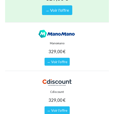
Coloris rafraîchissant citron vert
→ Voir l'offre
Equipée d'une pompe filtrante pour une eau toujours
propre
Cadre en acier thermolaqué et pieds robustes pour plus de
stabilité
Dôme facile à utiliser pour protection et chauffage éco-
Manomano
responsable de l'eau
329,00 €
Design unique avec cadre noir et toile transparente
→ Voir l'offre
Type de piscine
Piscine hors-sol
Forme
Ronde
Référence (EAN)
8720088267325
Cdiscount
329,00 €
→ Voir l'offre