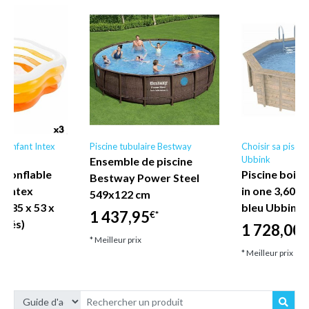
le enfant Intex
Piscine tubulaire Bestway
Choisir sa piscin
Ubbink
Ensemble de piscine
 gonflable
Piscine bois 
Bestway Power Steel
s Intex
in one 3,60 x 
549x122 cm
L 185 x 53 x
bleu Ubbink
1 437,95
€*
ités)
1 728,00
€
* Meilleur prix
* Meilleur prix