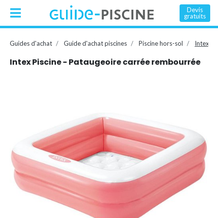
Devis
gratuits
Guides d'achat
Guide d'achat piscines
Piscine hors-sol
Intex Pi
Intex Piscine - Pataugeoire carrée rembourrée