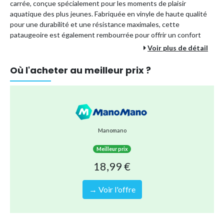
carrée, conçue spécialement pour les moments de plaisir
aquatique des plus jeunes. Fabriquée en vinyle de haute qualité
pour une durabilité et une résistance maximales, cette
pataugeoire est également rembourrée pour offrir un confort
supplémentaire à votre enfant pendant ses heures de jeu.
Voir plus de détail
Dimensions :
L. 85 x l. 85 x H. 23 cm
Parfaite pour les chaudes journées d'été, elle invite à la détente
Où l'acheter au meilleur prix ?
et au divertissement dans le confort de votre jardin ou de votre
terrasse.
Type de piscine
Piscine hors-sol
Forme
Carrée
Manomano
Référence (EAN)
3560239562481
Meilleur prix
18,99 €
→ Voir l'offre