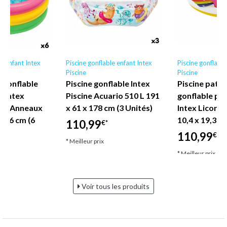
le enfant Intex
Piscine gonflable enfant Intex
Piscine gonflable
Piscine
Piscine
 gonflable
Piscine gonflable Intex
Piscine pata
s Intex
Piscine Acuario 510 L 191
gonflable po
set Anneaux
x 61 x 178 cm (3 Unités)
Intex Licorne
x 86 cm (6
10,4 x 19,3 cm
110,99
€*
110,99
€*
* Meilleur prix
* Meilleur prix
Voir tous les produits