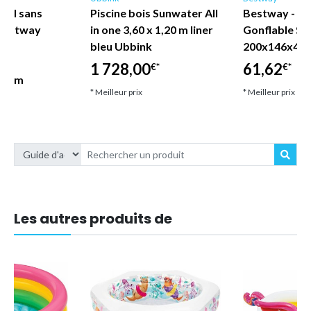
 sol sans
Piscine bois Sunwater All
Bestway - Pi
 Bestway
in one 3,60 x 1,20 m liner
Gonflable S
bleu Ubbink
200x146x48 
re
1 728,00
61,62
€*
€*
2 cm
* Meilleur prix
* Meilleur prix
Les autres produits de