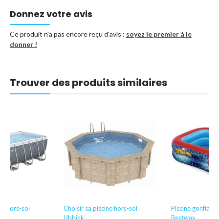
Donnez votre avis
Ce produit n'a pas encore reçu d'avis :
soyez le premier à le
donner !
Trouver des produits similaires
ne hors-sol
Choisir sa piscine hors-sol
Piscine gonflable
Ubbink
Bestway