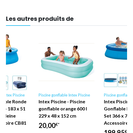
Les autres produits de
e Intex Piscine
Piscine gonflable Intex Piscine
Piscine gonflable
flable Ronde
Intex Piscine - Piscine
Intex Piscine 
et - 183 x 51
gonflable orange 600 l
Gonflable Ro
 Baleine
229 x 48 x 152 cm
Set 366 x 76 
essoire CB81
Accessoire C
20,00
€*
199,95
€*