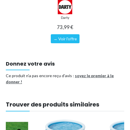
3202747
.
Type de piscine
Piscine gonflable
Darty
Référence (EAN)
8721012054356
73,99 €
→ Voir l'offre
Donnez votre avis
Ce produit n'a pas encore reçu d'avis :
soyez le premier à le
donner !
Trouver des produits similaires