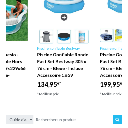
le
Piscine gonflable Bestway
Piscine gonflabl
Traesio -
Piscine Gonflable Ronde
Piscine Gonf
flable Hors
Fast Set Bestway 305 x
Fast Set Bes
s 229x229x66
76 cm - Bleue - Incluse
76 cm - Bleue
orte-
Accessoire CB39
Accessoire I
134,95
199,95
€*
€*
* Meilleur prix
* Meilleur prix