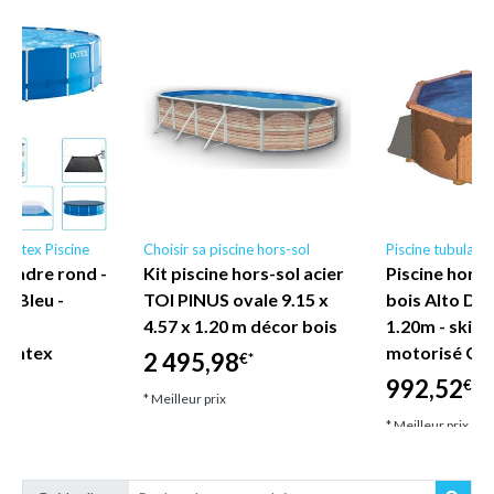
e Intex Piscine
Choisir sa piscine hors-sol
Piscine tubulaire
x cadre rond -
Kit piscine hors-sol acier
Piscine hors 
 - Bleu -
TOI PINUS ovale 9.15 x
bois Alto Di
des
4.57 x 1.20 m décor bois
1.20m - skim
- Intex
motorisé GRE
2 495,98
€*
992,52
€*
* Meilleur prix
€*
* Meilleur prix