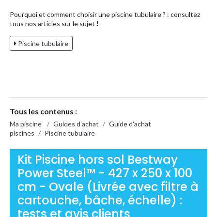
Pourquoi et comment choisir une piscine tubulaire ? : consultez
tous nos articles sur le sujet !
Piscine tubulaire
Tous les contenus :
Ma piscine
/
Guides d'achat
/
Guide d'achat
piscines
/
Piscine tubulaire
Kit Piscine hors sol Bestway
Power Steel™ - 427 x 250 x 100
cm - Ovale (Livrée avec filtre à
cartouche, bâche, échelle) :
tests et avis clients