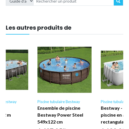
Les autres produits de
re Bestway
Piscine tubulaire Bestway
Piscine tubulair
e
Ensemble de piscine
Bestway - E
,22 m
Bestway Power Steel
piscine en ac
549x122 cm
rectangulair