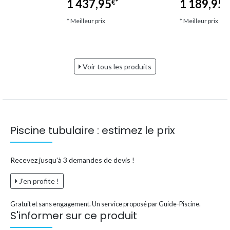
1 437,95
1 189,95
€*
€*
€
* Meilleur prix
* Meilleur prix
Voir tous les produits
Piscine tubulaire : estimez le prix
Recevez jusqu'à 3 demandes de devis !
J'en profite !
Gratuit et sans engagement. Un service proposé par Guide-Piscine.
S'informer sur ce produit