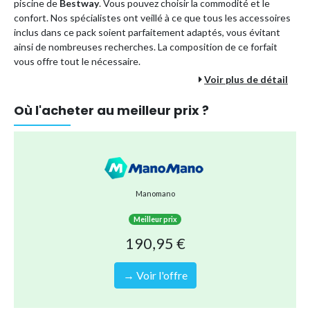
piscine de
Bestway
. Vous pouvez choisir la commodité et le
confort. Nos spécialistes ont veillé à ce que tous les accessoires
inclus dans ce pack soient parfaitement adaptés, vous évitant
ainsi de nombreuses recherches. La composition de ce forfait
vous offre tout le nécessaire.
Voir plus de détail
Les avantages d'un forfait piscine :
Où l'acheter au meilleur prix ?
Vous payez moins cher que si vous commandiez tous les
accessoires séparément.
En commandant ce colis en une seule fois, vous optez pour
une méthode d'expédition plus durable. En effet, il est
envoyé en une seule fois au lieu de plusieurs envois
Manomano
séparés.
Vous êtes assuré que tous les accessoires s'emboîtent
Meilleur prix
correctement. Donc pas de soucis !
190,95 €
Vous pouvez être sûr de pouvoir profiter sans soucis de
nombreux plaisirs de la piscine pour toute la famille.
→ Voir l'offre