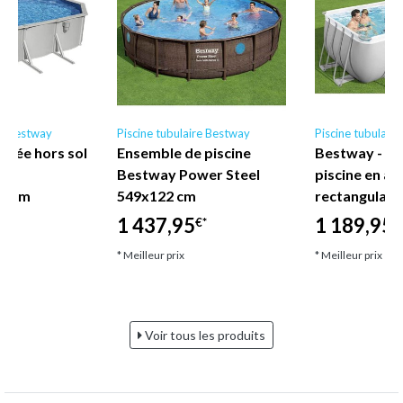
re Bestway
Piscine tubulaire Bestway
Piscine tubulair
drée hors sol
Ensemble de piscine
Bestway - E
ium
Bestway Power Steel
piscine en ac
0 cm
549x122 cm
rectangulair
1 437,95
1 189,95
€*
€
€*
* Meilleur prix
* Meilleur prix
Voir tous les produits