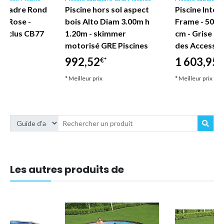
ex Cadre Rond
Piscine hors sol aspect
Piscine Intex
 - Rose -
bois Alto Diam 3.00m h
Frame - 503 x
 Inclus CB77
1.20m - skimmer
cm - Grise -
motorisé GRE Piscines
des Accessoi
992,52
1 603,95
€*
€
* Meilleur prix
* Meilleur prix
Les autres produits de