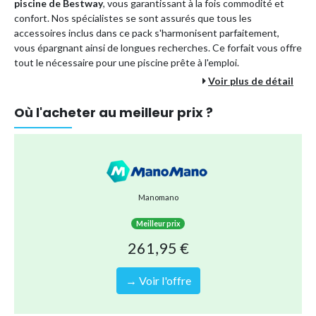
piscine de Bestway
, vous garantissant à la fois commodité et
confort. Nos spécialistes se sont assurés que tous les
accessoires inclus dans ce pack s'harmonisent parfaitement,
vous épargnant ainsi de longues recherches. Ce forfait vous offre
tout le nécessaire pour une piscine prête à l'emploi.
Voir plus de détail
Les avantages d'un forfait piscine incluent :
Où l'acheter au meilleur prix ?
Un coût plus avantageux que si vous achetiez tous les
accessoires séparément.
En commandant ce pack en une seule fois, vous optez pour
une méthode d'expédition plus écologique, puisque tout
est envoyé ensemble au lieu de plusieurs envois séparés.
Manomano
La garantie que tous les accessoires sont compatibles,
éliminant ainsi tout souci d'installation.
Meilleur prix
La certitude de pouvoir profiter pleinement et sans tracas
261,95 €
des joies de la piscine avec toute la famille.
→ Voir l'offre
Vos avantages en détail :