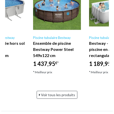
re Bestway
Piscine tubulaire Bestway
Piscine tubulair
drée hors sol
Ensemble de piscine
Bestway - E
ium
Bestway Power Steel
piscine en ac
0 cm
549x122 cm
rectangulair
1 437,95
1 189,95
€*
€
€*
* Meilleur prix
* Meilleur prix
Voir tous les produits