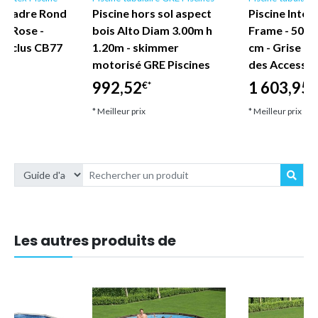
ex Cadre Rond
Piscine hors sol aspect
Piscine Intex
 - Rose -
bois Alto Diam 3.00m h
Frame - 503 x
 Inclus CB77
1.20m - skimmer
cm - Grise -
motorisé GRE Piscines
des Accessoi
992,52
1 603,95
€*
€
* Meilleur prix
* Meilleur prix
Les autres produits de