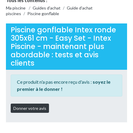
Tous les contenus :
Ma piscine
/
Guides d'achat
/
Guide d'achat
piscines
/
Piscine gonflable
Piscine gonflable Intex ronde
305x61 cm - Easy Set - Intex
Piscine - maintenant plus
abordable : tests et avis
clients
Ce produit n'a pas encore reçu d'avis :
soyez le
premier à le donner !