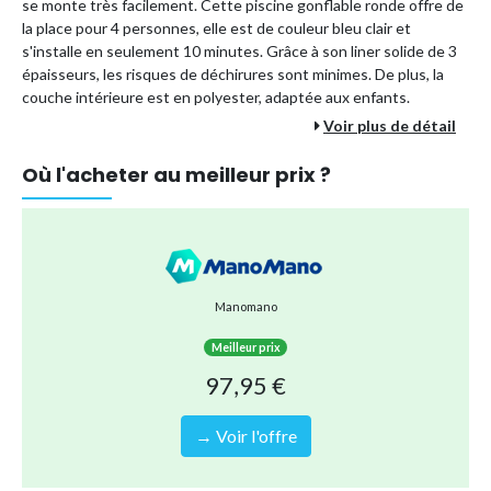
se monte très facilement. Cette piscine gonflable ronde offre de
la place pour 4 personnes, elle est de couleur bleu clair et
s'installe en seulement 10 minutes. Grâce à son liner solide de 3
épaisseurs, les risques de déchirures sont minimes. De plus, la
couche intérieure est en polyester, adaptée aux enfants.
Voir plus de détail
Avec cet ensemble, vous avez tout ce dont vous avez besoin
pour un entretien optimal de votre piscine :
Où l'acheter au meilleur prix ?
Forme
: Ronde
Dimensions
: 305 x 61cm
Couleur
: Bleue
Contenance en litres
: 3077
Manomano
Adaptée pour
: 4 personnes
Meilleur prix
Points positifs :
97,95 €
✔ Prête en 10 minutes
✔ Adaptée aux enfants et matériaux solides
→ Voir l'offre
✔ Intex, une marque de qualité supérieure
✔ Livret de service