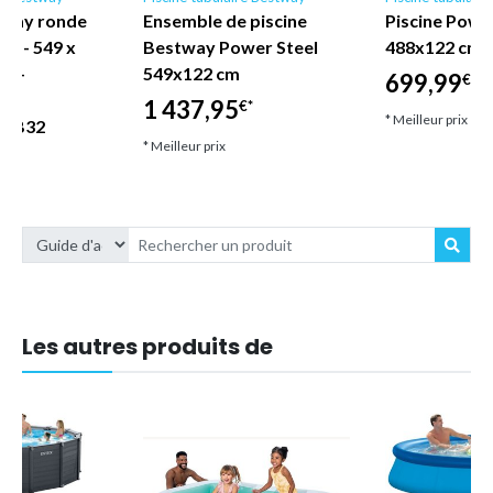
tway ronde
Ensemble de piscine
Piscine Powe
AX - 549 x
Bestway Power Steel
488x122 cm 
se -
549x122 cm
699,99
€*
des
1 437,95
€*
* Meilleur prix
s CB32
* Meilleur prix
€*
Les autres produits de