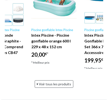
e Intex Piscine
Piscine gonflable Intex Piscine
Piscine gonflable
ex Ronde
Intex Piscine - Piscine
Intex Piscine 
s Graphite -
gonflable orange 600 l
Gonflable Ro
m - Comprend
229 x 48 x 152 cm
Set 366 x 76 
ires CB47
Accessoire C
20,00
€*
199,95
€*
€*
* Meilleur prix
* Meilleur prix
Voir tous les produits