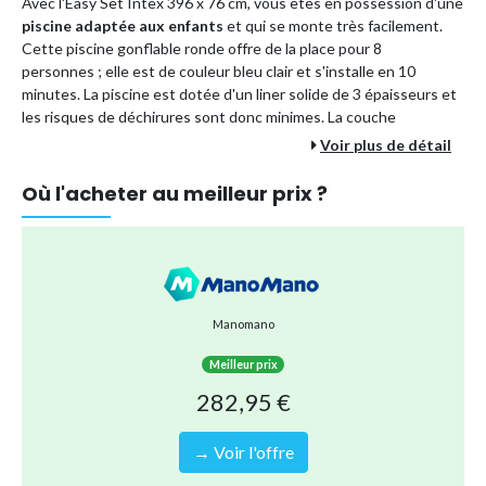
Avec l'Easy Set Intex 396 x 76 cm, vous êtes en possession d'une
piscine adaptée aux enfants
et qui se monte très facilement.
Cette piscine gonflable ronde offre de la place pour 8
personnes ; elle est de couleur bleu clair et s'installe en 10
minutes. La piscine est dotée d'un liner solide de 3 épaisseurs et
les risques de déchirures sont donc minimes. La couche
intérieure est en polyester, et donc adaptée aux enfants.
Voir plus de détail
Avec cet ensemble, vous avez en une fois tout ce dont vous avez
Où l'acheter au meilleur prix ?
besoin pour un entretien optimal de votre piscine.
Caractéristiques piscine:
Forme: Ronde
Dimensions: 396 x 76cm
Couleur: Bleue
Manomano
Contenance en litres: 7290
Meilleur prix
Adaptée pour 8 personnes
282,95 €
Points positifs:
✔ Prête en 10 minutes
→ Voir l'offre
✔ Adaptée aux enfants
et matériaux solides