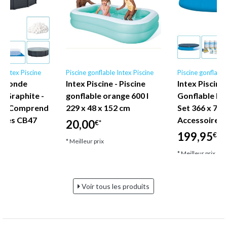
e Intex Piscine
Piscine gonflable Intex Piscine
Piscine gonflable
ex Ronde
Intex Piscine - Piscine
Intex Piscine 
s Graphite -
gonflable orange 600 l
Gonflable Ro
m - Comprend
229 x 48 x 152 cm
Set 366 x 76 
ires CB47
Accessoire C
20,00
€*
199,95
€*
€*
* Meilleur prix
* Meilleur prix
Voir tous les produits