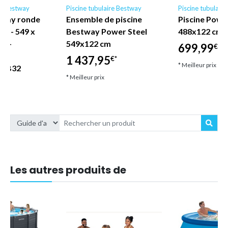
re Bestway
Piscine tubulaire Bestway
Piscine tubulair
tway ronde
Ensemble de piscine
Piscine Powe
AX - 549 x
Bestway Power Steel
488x122 cm 
se -
549x122 cm
699,99
€*
des
1 437,95
€*
* Meilleur prix
s CB32
* Meilleur prix
€*
Les autres produits de