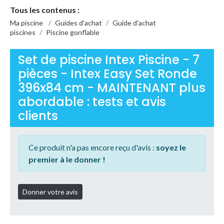
Tous les contenus :
Ma piscine
/
Guides d'achat
/
Guide d'achat
piscines
/
Piscine gonflable
Set de piscine Intex Piscine - 7
pièces - Intex Easy Set Ronde
396x84 cm - MAINTENANT plus
abordable : tests et avis
clients
Ce produit n'a pas encore reçu d'avis :
soyez le
premier à le donner !