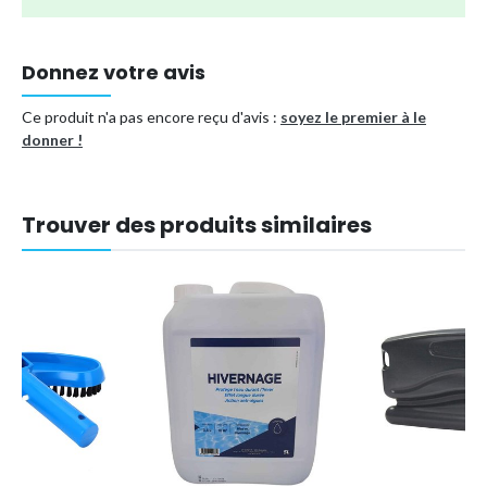
Couleur : comme l'image montre
Taille : la plus longue mesure environ 36 cm
Donnez votre avis
Type de produit
Produits d'entretien
Ce produit n'a pas encore reçu d'avis :
soyez le premier à le
Référence (EAN)
7448081852508
donner !
Trouver des produits similaires