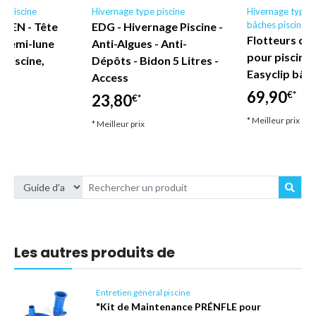
al piscine
Hivernage type piscine
Hivernage type p
bâches piscines
DEN - Tête
EDG - Hivernage Piscine -
Flotteurs d'
n demi-lune
Anti-Algues - Anti-
pour piscine 
r piscine,
Dépôts - Bidon 5 Litres -
Easyclip bâch
de
Access
69,90
€*
23,80
€*
* Meilleur prix
* Meilleur prix
Les autres produits de
Entretien général piscine
"Kit de Maintenance PRÉNFLE pour