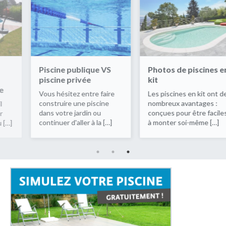
ublique VS
Photos de piscines en
Piscine en kit
ivée
kit
construisez
même votre 
 entre faire
Les piscines en kit ont de
une piscine
nombreux avantages :
Hors-sol ou ent
ardin ou
conçues pour être faciles
est possible 
ller à la […]
à monter soi-même […]
soi-même, ave