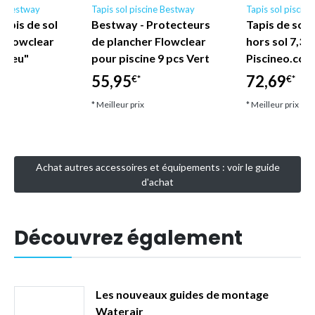
ne Bestway
Tapis sol piscine Bestway
Tapis sol piscin
apis de sol
Bestway - Protecteurs
Tapis de sol 
e Flowclear
de plancher Flowclear
hors sol 7,30
 Bleu"
pour piscine 9 pcs Vert
Piscineo.com
55,95
72,69
€*
€*
* Meilleur prix
* Meilleur prix
Achat autres accessoires et équipements : voir le guide
d'achat
Découvrez également
Les nouveaux guides de montage
Waterair