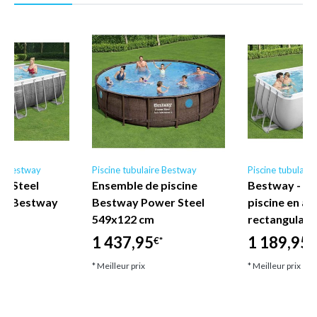
re Bestway
Piscine tubulaire Bestway
Piscine tubulair
er Steel
Ensemble de piscine
Bestway - E
ire Bestway
Bestway Power Steel
piscine en ac
549x122 cm
rectangulair
€*
1 437,95
1 189,95
€*
€
* Meilleur prix
* Meilleur prix