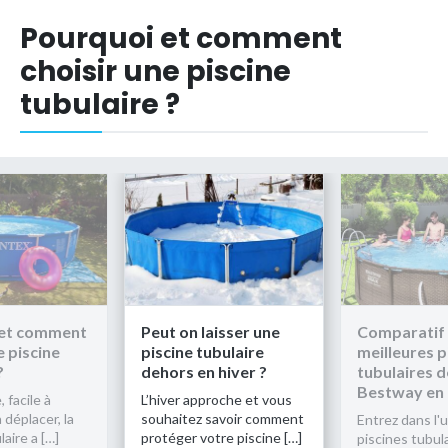
Pourquoi et comment
choisir une piscine
tubulaire ?
 et comment
Peut on laisser une
Comparatif 
e piscine
piscine tubulaire
meilleures p
?
dehors en hiver ?
tubulaires d
Bestway en
 facile à
L’hiver approche et vous
à déplacer, la
souhaitez savoir comment
Entrez dans l'
laire a […]
protéger votre piscine […]
piscines tubula