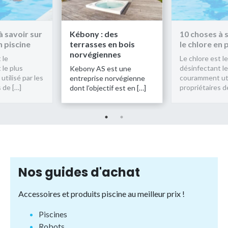
des
10 choses à savoir sur
Kébony : de
 en bois
le chlore en piscine
terrasses en
nnes
norvégienn
Le chlore est le
désinfectant le plus
est une
Kebony AS es
couramment utilisé par les
norvégienne
entreprise no
propriétaires de […]
if est en […]
dont l’objectif
Nos guides d'achat
Accessoires et produits piscine au meilleur prix !
Piscines
Robots