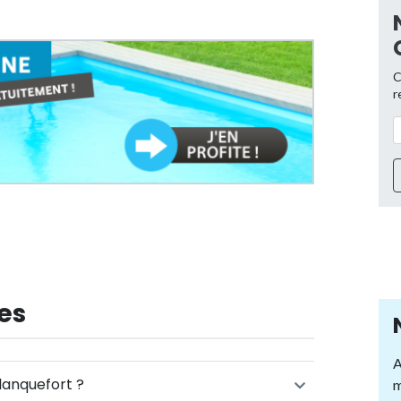
C
r
es
A
lanquefort ?
m