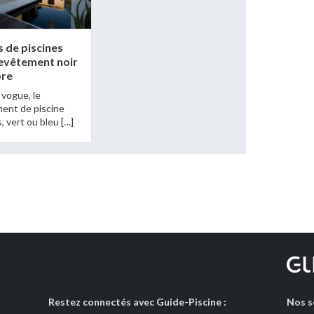
 de piscines
evêtement noir
bre
 vogue, le
ent de piscine
is, vert ou bleu […]
Restez connectés avec Guide-Piscine :
Nos s