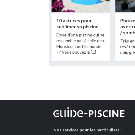
10 astuces pour
Photos
sublimer sa piscine
avec r
/ som
Envie d'une piscine qui ne
ressemble pas à celle de «
Très en
Monsieur tout le monde
revêtem
» ? Vous pouvez la […]
noir, gr
Nos services pour les particuliers :