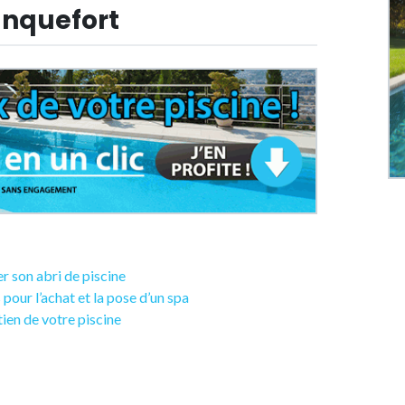
lanquefort
ler son abri de piscine
 pour l’achat et la pose d’un spa
etien de votre piscine