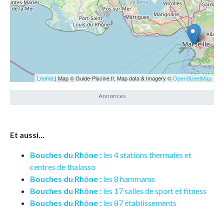
Leaflet
| Map © Guide-Piscine.fr, Map data & Imagery ©
OpenStreetMap
Et aussi...
Bouches du Rhône
: les 4 stations thermales et
centres de thalasso
Bouches du Rhône
: les 8 hammams
Bouches du Rhône
: les 17 salles de sport et fitness
Bouches du Rhône
: les 87 établissements