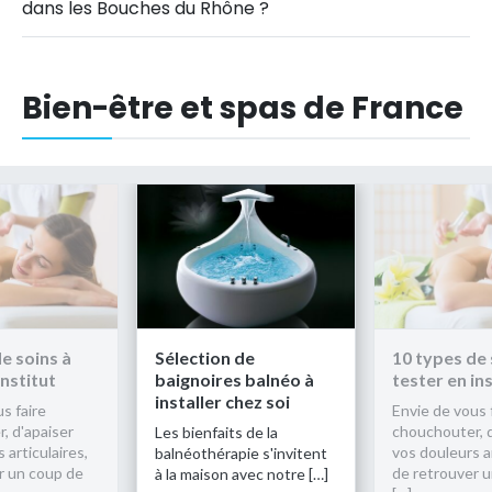
dans les Bouches du Rhône ?
Bien-être et spas de France
e soins à
Sélection de
10 types de 
institut
baignoires balnéo à
tester en ins
installer chez soi
s faire
Envie de vous 
, d'apaiser
chouchouter, d
Les bienfaits de la
 articulaires,
vos douleurs ar
balnéothérapie s'invitent
r un coup de
de retrouver 
à la maison avec notre […]