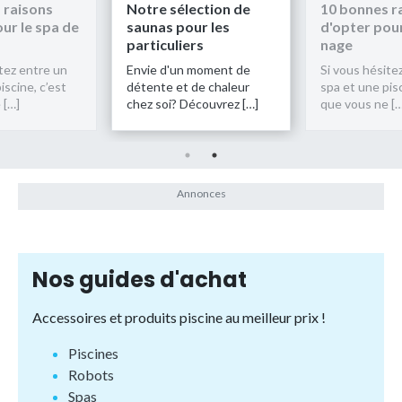
Notre sélection de
10 bonnes raisons
No
saunas pour les
d'opter pour le spa de
sa
particuliers
nage
par
Envie d'un moment de
Si vous hésitez entre un
Env
détente et de chaleur
spa et une piscine, c’est
dét
hez soi? Découvrez […]
que vous ne […]
che
Nos guides d'achat
Accessoires et produits piscine au meilleur prix !
Piscines
Robots
Spas