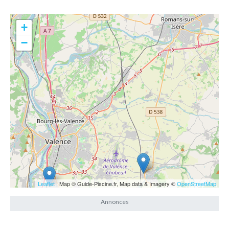
+
−
Leaflet
| Map © Guide-Piscine.fr, Map data & Imagery ©
OpenStreetMap