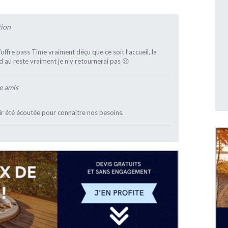
tion
’offre pass Time vraiment déçu que ce soit l’accueil, la
d au reste vraiment je n’y retournerai pas ☹️
e amis
oir été écoutée pour connaitre nos besoins.