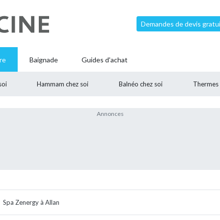
Demandes de devis gratui
re
Baignade
Guides d'achat
soi
Hammam chez soi
Balnéo chez soi
Thermes
Spa Zenergy à Allan