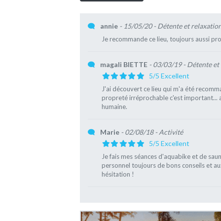
annie
- 15/05/20
- Détente et relaxatio
Je recommande ce lieu, toujours aussi prop
magali BIETTE
- 03/03/19
- Détente et
5/5 Excellent
J'ai découvert ce lieu qui m'a été recomma
propreté irréprochable c'est important... 
humaine.
Marie
- 02/08/18
- Activité
5/5 Excellent
Je fais mes séances d'aquabike et de sauna
personnel toujours de bons conseils et a
hésitation !