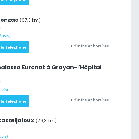
Jonzac
(67,3 km)
e
 avis)
+ d'infos et horaires
 le téléphone
halasso Euronat à Grayan-l'Hôpital
e
avis)
+ d'infos et horaires
 le téléphone
asteljaloux
(79,3 km)
e
avis)