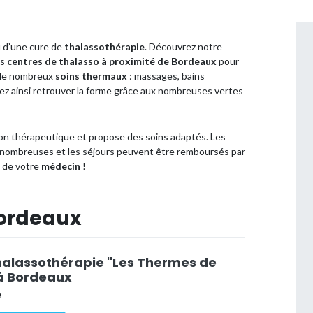
 d’une cure de
thalassothérapie
. Découvrez notre
es
centres de thalasso
à proximité de
Bordeaux
pour
 de nombreux
soins thermaux
: massages, bains
z ainsi retrouver la forme grâce aux nombreuses vertes
n thérapeutique et propose des soins adaptés. Les
 nombreuses et les séjours peuvent être remboursés par
s de votre
médecin
!
Bordeaux
halassothérapie "Les Thermes de
à Bordeaux
e