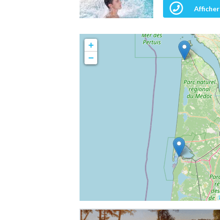
Afficher
+
−