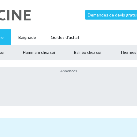
Demandes de devis gratui
re
Baignade
Guides d'achat
soi
Hammam chez soi
Balnéo chez soi
Thermes