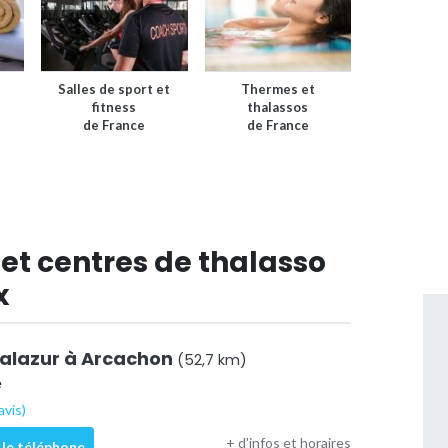
Salles de sport et
Thermes et
fitness
thalassos
de France
de France
et centres de thalasso
x
alazur à Arcachon
(52,7 km)
e
avis)
+ d'infos et horaires
 le téléphone