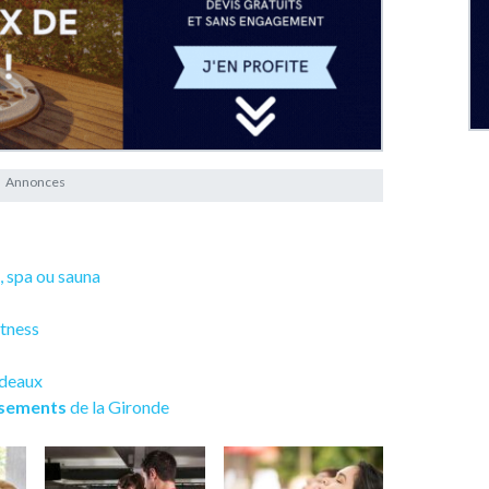
e, spa ou sauna
itness
rdeaux
ssements
de la Gironde