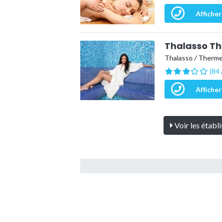
Afficher
Thalasso Th
Thalasso / Therm
(84 
Afficher
Voir les établ