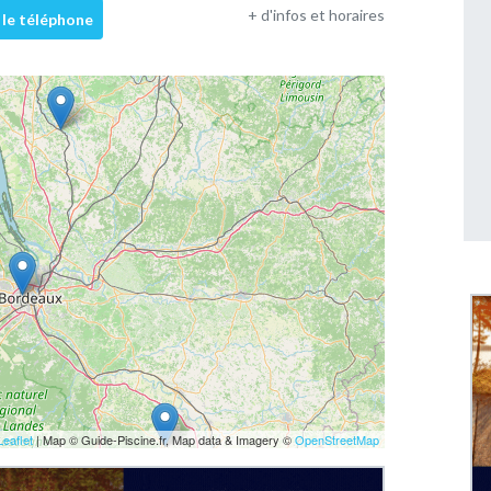
+ d'infos et horaires
 le téléphone
Leaflet
| Map © Guide-Piscine.fr, Map data & Imagery ©
OpenStreetMap