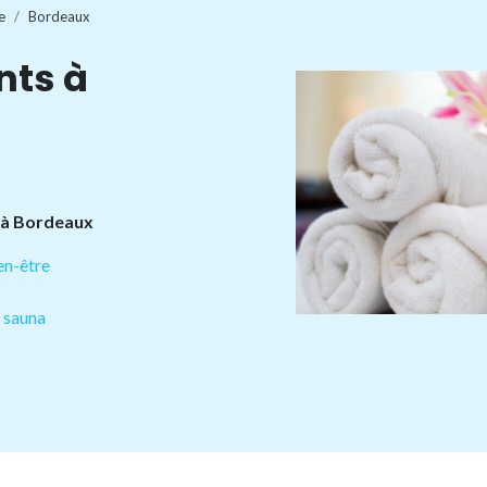
e
Bordeaux
nts à
s à Bordeaux
en-être
u sauna