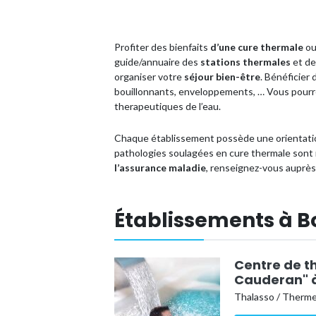
Profiter des bienfaits
d’une cure thermale
ou
guide/annuaire des
stations thermales
et d
organiser votre
séjour bien-être
. Bénéficier
bouillonnants, enveloppements, … Vous pourre
therapeutiques de l’eau.
Chaque établissement possède une orientatio
pathologies soulagées en cure thermale sont
l’assurance maladie
, renseignez-vous auprè
Établissements à 
Centre de t
Cauderan" 
Thalasso / Therm