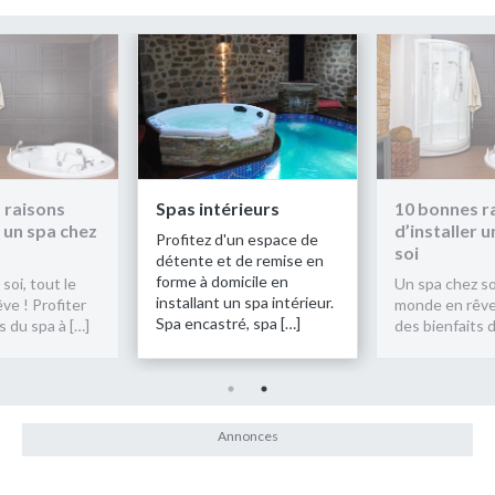
Spas intérieurs
10 bonnes raisons
Spa
d’installer un spa chez
rofitez d'un espace de
Pro
soi
détente et de remise en
dét
orme à domicile en
for
Un spa chez soi, tout le
nstallant un spa intérieur.
ins
monde en rêve ! Profiter
pa encastré, spa […]
Spa
des bienfaits du spa à […]