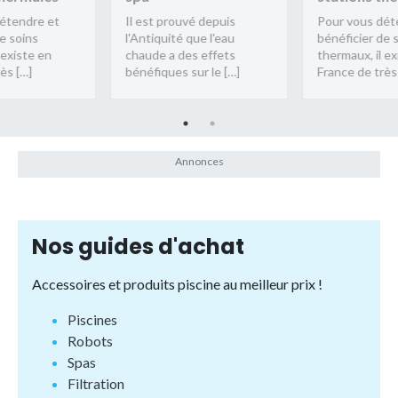
étendre et
Il est prouvé depuis
Pour vous dét
e soins
l'Antiquité que l'eau
bénéficier de 
 existe en
chaude a des effets
thermaux, il ex
ès […]
bénéfiques sur le […]
France de très
Nos guides d'achat
Accessoires et produits piscine au meilleur prix !
Piscines
Robots
Spas
Filtration